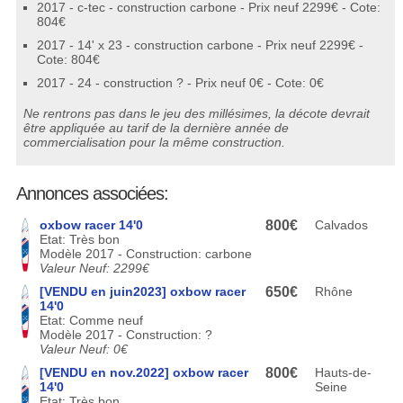
2017 - c-tec - construction carbone - Prix neuf 2299€ - Cote:
804€
2017 - 14' x 23 - construction carbone - Prix neuf 2299€ -
Cote: 804€
2017 - 24 - construction ? - Prix neuf 0€ - Cote: 0€
Ne rentrons pas dans le jeu des millésimes, la décote devrait
être appliquée au tarif de la dernière année de
commercialisation pour la même construction.
Annonces associées:
oxbow racer 14'0
800€
Calvados
Etat: Très bon
Modèle 2017 - Construction: carbone
Valeur Neuf: 2299€
[VENDU en juin2023] oxbow racer
650€
Rhône
14'0
Etat: Comme neuf
Modèle 2017 - Construction: ?
Valeur Neuf: 0€
[VENDU en nov.2022] oxbow racer
800€
Hauts-de-
14'0
Seine
Etat: Très bon