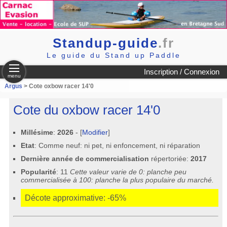
Standup-guide
.fr
Le guide du Stand up Paddle
Inscription / Connexion
menu
Argus
> Cote oxbow racer 14'0
Cote du oxbow racer 14'0
Millésime
:
2026
- [
Modifier
]
Etat
: Comme neuf: ni pet, ni enfoncement, ni réparation
Dernière année de commercialisation
répertoriée:
2017
Popularité
: 11
Cette valeur varie de 0: planche peu
commercialisée à 100: planche la plus populaire du marché.
Décote approximative: -65%