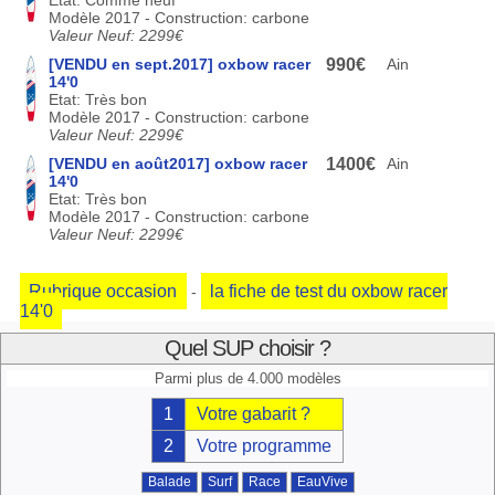
Etat: Comme neuf
Modèle 2017 - Construction: carbone
Valeur Neuf: 2299€
[VENDU en sept.2017] oxbow racer
990€
Ain
14'0
Etat: Très bon
Modèle 2017 - Construction: carbone
Valeur Neuf: 2299€
[VENDU en août2017] oxbow racer
1400€
Ain
14'0
Etat: Très bon
Modèle 2017 - Construction: carbone
Valeur Neuf: 2299€
Rubrique occasion
la fiche de test du oxbow racer
-
14'0
Quel SUP choisir ?
Parmi plus de 4.000 modèles
1
Votre gabarit ?
2
Votre programme
Balade
Surf
Race
EauVive