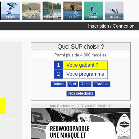
Inscription / Connexion
Quel SUP choisir ?
Parmi plus de 4.000 modèles
1
Votre gabarit ?
2
Votre programme
Balade
Surf
Race
EauVive
Nos sélections
Info Partenaire: REDWOODPADDLE