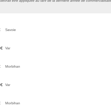
 devrait être appliquée au tarif de la dernière année de commercialisat
€
Savoie
0€
Var
€
Morbihan
0€
Var
€
Morbihan