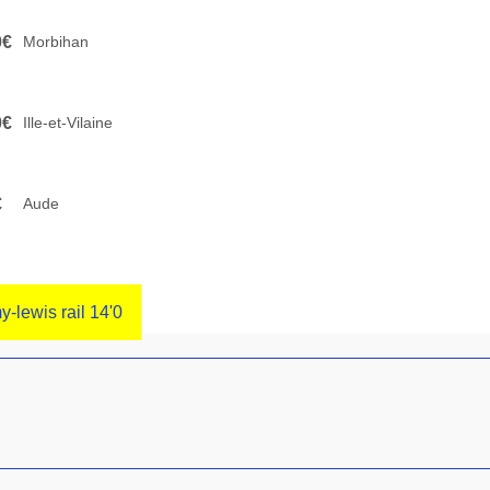
0€
Morbihan
0€
Ille-et-Vilaine
€
Aude
y-lewis rail 14'0