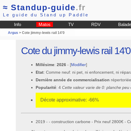
≈
Standup-guide
.fr
Le guide du Stand up Paddle
Info
Matos
TV
RDV
Balad
Argus
> Cote jimmy-lewis rail 14'0
Cote du jimmy-lewis rail 14'0
Millésime
:
2026
- [
Modifier
]
Etat
: Comme neuf: ni pet, ni enfoncement, ni répar
Dernière année de commercialisation
répertorié
Popularité
: 4
Cette valeur varie de 0: planche peu
Décote approximative: -66%
2019 - - construction carbone - Prix neuf 2800€ - C