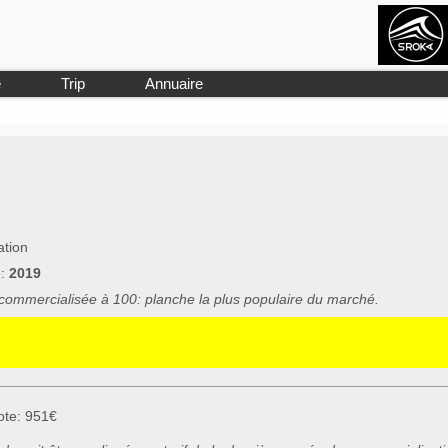
e
Trip
Annuaire
ation
e:
2019
 commercialisée à 100: planche la plus populaire du marché.
ote: 951€