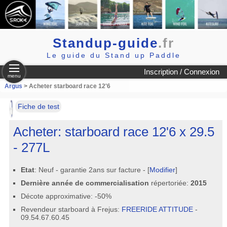
Standup-guide
.fr
Le guide du Stand up Paddle
Inscription / Connexion
menu
Argus
> Acheter starboard race 12'6
Fiche de test
Acheter: starboard race 12'6 x 29.5
- 277L
Etat
: Neuf - garantie 2ans sur facture - [
Modifier
]
Dernière année de commercialisation
répertoriée:
2015
Décote approximative: -50%
Revendeur starboard à Frejus:
FREERIDE ATTITUDE
-
09.54.67.60.45