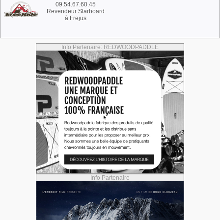
09.54.67.60.45
Revendeur Starboard
à Frejus
Info Partenaire: REDWOODPADDLE
Info Partenaire