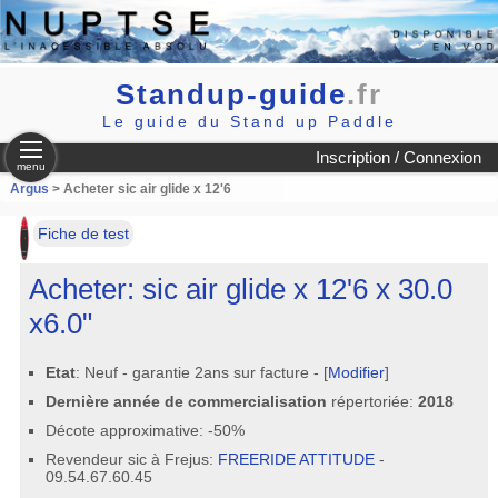
Standup-guide
.fr
Le guide du Stand up Paddle
Inscription / Connexion
menu
Argus
> Acheter sic air glide x 12'6
Fiche de test
Acheter: sic air glide x 12'6 x 30.0
x6.0"
Etat
: Neuf - garantie 2ans sur facture - [
Modifier
]
Dernière année de commercialisation
répertoriée:
2018
Décote approximative: -50%
Revendeur sic à Frejus:
FREERIDE ATTITUDE
-
09.54.67.60.45