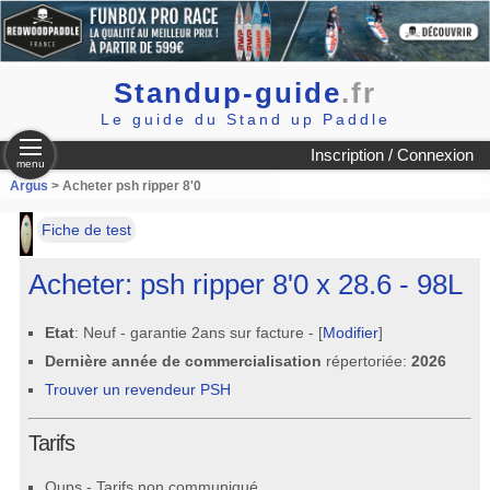
Standup-guide
.fr
Le guide du Stand up Paddle
Inscription / Connexion
menu
Argus
> Acheter psh ripper 8'0
Fiche de test
Acheter: psh ripper 8'0 x 28.6 - 98L
Etat
: Neuf - garantie 2ans sur facture - [
Modifier
]
Dernière année de commercialisation
répertoriée:
2026
Trouver un revendeur PSH
Tarifs
Oups - Tarifs non communiqué.