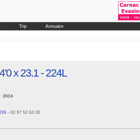
e
Trip
Annuaire
14'0 x 23.1 - 224L
e:
2014
ION
- 02 97 52 63 30