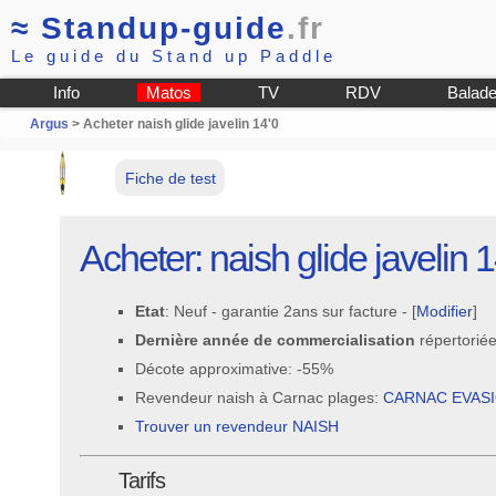
≈
Standup-guide
.fr
Le guide du Stand up Paddle
Info
Matos
TV
RDV
Balad
Argus
> Acheter naish glide javelin 14'0
Fiche de test
Acheter: naish glide javelin 
Etat
: Neuf - garantie 2ans sur facture - [
Modifier
]
Dernière année de commercialisation
répertorié
Décote approximative: -55%
Revendeur naish à Carnac plages:
CARNAC EVAS
Trouver un revendeur NAISH
Tarifs