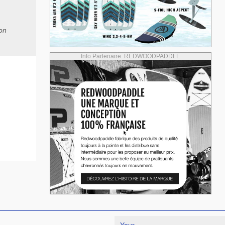
ion
Info Partenaire: REDWOODPADDLE