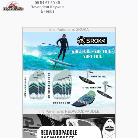
09.54.67.60.45
Revendeur Keywest
à Frejus
Info Partenaire: SROKA
Info Partenaire: REDWOODPADDLE