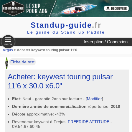
Standup-guide
.fr
Le guide du Stand up Paddle
Inscription / Connexion
menu
Argus
> Acheter keywest touring pulsar 11'6
Fiche de test
Acheter: keywest touring pulsar
11'6 x 30.0 x6.0"
Etat
: Neuf - garantie 2ans sur facture - [
Modifier
]
Dernière année de commercialisation
répertoriée:
2019
Décote approximative: -43%
Revendeur keywest à Frejus:
FREERIDE ATTITUDE
-
09.54.67.60.45