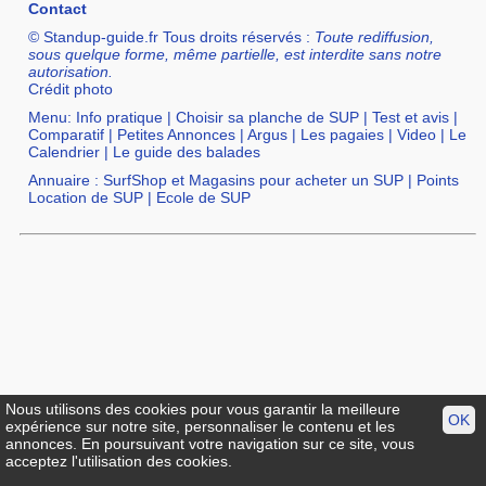
Contact
© Standup-guide.fr Tous droits réservés :
Toute rediffusion,
sous quelque forme, même partielle, est interdite sans notre
autorisation.
Crédit photo
Menu:
Info pratique
|
Choisir sa planche de SUP
|
Test et avis
|
Comparatif
|
Petites Annonces
|
Argus
|
Les pagaies
|
Video
|
Le
Calendrier
|
Le guide des balades
Annuaire :
SurfShop et Magasins pour acheter un SUP
|
Points
Location de SUP
|
Ecole de SUP
Nous utilisons des cookies pour vous garantir la meilleure
OK
expérience sur notre site, personnaliser le contenu et les
annonces. En poursuivant votre navigation sur ce site, vous
acceptez l'utilisation des cookies.