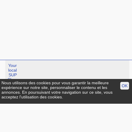
Your
local
SUP
Shop
Nous utilisons des cookies pour vous garantir la meilleure
OK
expérience sur notre site, personnaliser le contenu et les
annonces. En poursuivant votre navigation sur ce site, vous
Standup-guide.fr
:
Plan du site
|
Mentions légales
|
facebook
|
acceptez l'utilisation des cookies.
Contact
© Standup-guide.fr Tous droits réservés :
Toute rediffusion,
sous quelque forme, même partielle, est interdite sans notre
autorisation.
Crédit photo
Menu:
Info pratique
|
Choisir sa planche de SUP
|
Test et avis
|