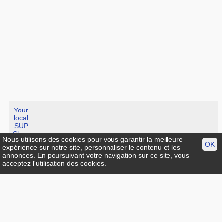
Your
local
SUP
Shop
Nous utilisons des cookies pour vous garantir la meilleure
OK
expérience sur notre site, personnaliser le contenu et les
annonces. En poursuivant votre navigation sur ce site, vous
Standup-guide.fr
:
Plan du site
|
Mentions légales
|
facebook
|
acceptez l'utilisation des cookies.
Contact
© Standup-guide.fr Tous droits réservés :
Toute rediffusion,
sous quelque forme, même partielle, est interdite sans notre
autorisation.
Crédit photo
Menu:
Info pratique
|
Choisir sa planche de SUP
|
Test et avis
|