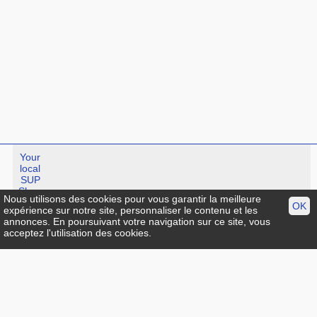
Your
local
SUP
Shop
Nous utilisons des cookies pour vous garantir la meilleure
OK
expérience sur notre site, personnaliser le contenu et les
annonces. En poursuivant votre navigation sur ce site, vous
Standup-guide.fr
:
Plan du site
|
Mentions légales
|
facebook
|
acceptez l'utilisation des cookies.
Contact
© Standup-guide.fr Tous droits réservés :
Toute rediffusion,
sous quelque forme, même partielle, est interdite sans notre
autorisation.
Crédit photo
Menu:
Info pratique
|
Choisir sa planche de SUP
|
Test et avis
|