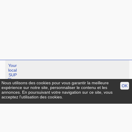
Your
local
SUP
Shop
Nous utilisons des cookies pour vous garantir la meilleure
OK
expérience sur notre site, personnaliser le contenu et les
annonces. En poursuivant votre navigation sur ce site, vous
Standup-guide.fr
:
Plan du site
|
Mentions légales
|
facebook
|
acceptez l'utilisation des cookies.
Contact
© Standup-guide.fr Tous droits réservés :
Toute rediffusion,
sous quelque forme, même partielle, est interdite sans notre
autorisation.
Crédit photo
Menu:
Info pratique
|
Choisir sa planche de SUP
|
Test et avis
|