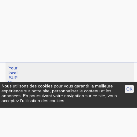
Your
local
SUP
Shop
Nous utilisons des cookies pour vous garantir la meilleure
OK
expérience sur notre site, personnaliser le contenu et les
annonces. En poursuivant votre navigation sur ce site, vous
Standup-guide.fr
:
Plan du site
|
Mentions légales
|
facebook
|
acceptez l'utilisation des cookies.
Contact
© Standup-guide.fr Tous droits réservés :
Toute rediffusion,
sous quelque forme, même partielle, est interdite sans notre
autorisation.
Crédit photo
Menu:
Info pratique
|
Choisir sa planche de SUP
|
Test et avis
|