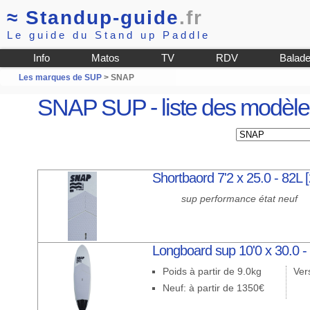
≈
Standup-guide
.fr
Le guide du Stand up Paddle
Info
Matos
TV
RDV
Balad
Les marques de SUP
> SNAP
SNAP SUP - liste des modèle
Shortbaord 7'2 x 25.0 - 82L 
sup performance état neuf
Longboard sup 10'0 x 30.0 -
Poids à partir de 9.0kg
Ver
Neuf: à partir de 1350€