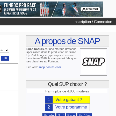
Inscription / Connexion
A propos de SNAP
Snap boards
est une marque Bretonne
spécialisée dans la production de Stand
Up Paddle rigide typé sup surf custom.
Lancée en 2018, la marque fait fabriquer
ses planches au Portugal.
Site web:
snap-boards.com
Quel SUP choisir ?
Parmi plus de 4.000 modèles
1
Votre gabarit ?
2
Votre programme
Balade
Surf
Race
EauVive