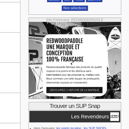
Nos sélections
Info Partenaire: REDWOODPADDLE
Trouver un SUP Snap
Les Revendeurs
dans l'annuaire:
les points location
;
les SUP SHOPs