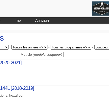
e
Trip
Annuaire
s
|
-
-
Mot clé
(modèle, longueur)
[2020-2021]
 144L [2018-2019]
sions: hexafiber