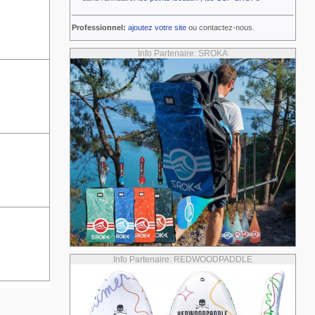
Professionnel:
ajoutez votre site
ou contactez-nous.
Info Partenaire: SROKA
Info Partenaire: REDWOODPADDLE