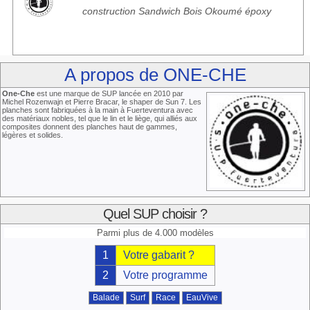
construction Sandwich Bois Okoumé époxy
A propos de ONE-CHE
One-Che
est une marque de SUP lancée en 2010 par
Michel Rozenwajn et Pierre Bracar, le shaper de Sun 7. Les
planches sont fabriquées à la main à Fuerteventura avec
des matériaux nobles, tel que le lin et le liège, qui alliés aux
composites donnent des planches haut de gammes,
légères et solides.
Quel SUP choisir ?
Parmi plus de 4.000 modèles
1
Votre gabarit ?
2
Votre programme
Balade
Surf
Race
EauVive