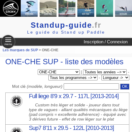
Standup-guide
.fr
Le guide du Stand up Paddle
Inscription / Connexion
menu
Les marques de SUP
> ONE-CHE
ONE-CHE SUP - liste des modèles
|
-
-
Mot clé
(modèle, longueur)
Full liege 8'9 x 29.7 - 117L [2013-2014]
Custom très léger et solide - joueur dans tout
type de vagues - alliant qualités mécaniques du liège
(pad compris = excellente adhérence) - équipé avec
3 dérives future - effet de row léger sur le plat
Sup7 8'11 x 29.5 - 122L [2010-2013]