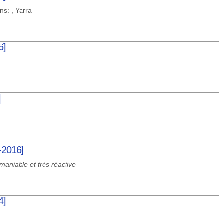
ns: , Yarra
6]
]
-2016]
maniable et très réactive
4]