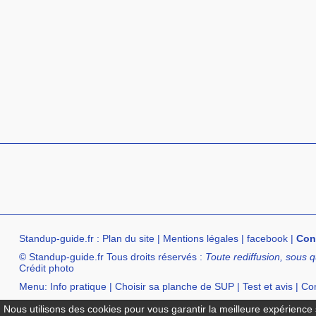
Standup-guide.fr
:
Plan du site
|
Mentions légales
|
facebook
|
Con
© Standup-guide.fr Tous droits réservés :
Toute rediffusion, sous q
Crédit photo
Menu:
Info pratique
|
Choisir sa planche de SUP
|
Test et avis
|
Com
Annuaire :
SurfShop et Magasins pour acheter un SUP
|
Points Lo
Nous utilisons des cookies pour vous garantir la meilleure expérience s