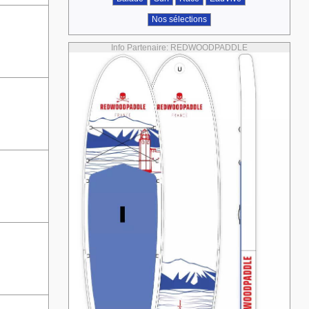
Nos sélections
Info Partenaire: REDWOODPADDLE