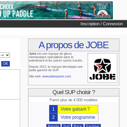
Inscription / Connexion
A propos de JOBE
Jobe
est une marque de glisse
néerlandaise spécialisée dans le
wakeboard et les autres sports tractés.
Depuis 2012, la marque développe une
petite gamme de SUP.
Site web:
www.jobesports.com
Quel SUP choisir ?
Parmi plus de 4.000 modèles
1
Votre gabarit ?
2
Votre programme
Balade
Surf
Race
EauVive