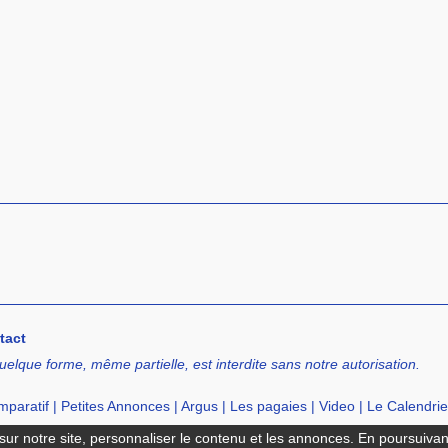
tact
uelque forme, même partielle, est interdite sans notre autorisation.
paratif
|
Petites Annonces
|
Argus
|
Les pagaies
|
Video
|
Le Calendrie
cation de SUP
|
Ecole de SUP
ur notre site, personnaliser le contenu et les annonces. En poursuivant 