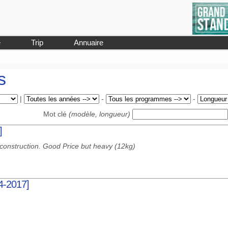
e
Trip
Annuaire
s
|
-
-
Mot clé
(modèle, longueur)
]
construction. Good Price but heavy (12kg)
14-2017]