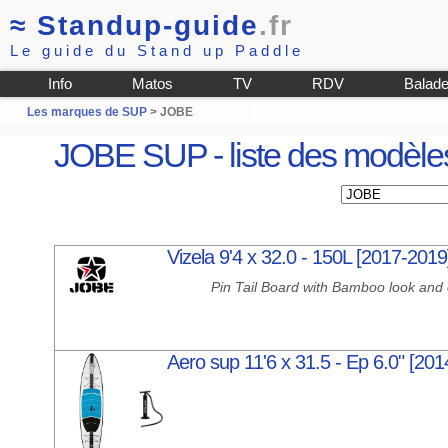
≈
Standup-guide
.fr
Le guide du Stand up Paddle
Info
Matos
TV
RDV
Balad
Les marques de SUP
> JOBE
JOBE SUP - liste des modèle
Vizela 9'4 x 32.0 - 150L [2017-2019
Pin Tail Board with Bamboo look and 
Aero sup 11'6 x 31.5 - Ep 6.0" [20