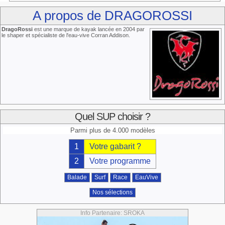
A propos de DRAGOROSSI
DragoRossi
est une marque de kayak lancée en 2004 par
le shaper et spécialiste de l'eau-vive Corran Addison.
Quel SUP choisir ?
Parmi plus de 4.000 modèles
1
Votre gabarit ?
2
Votre programme
Balade
Surf
Race
EauVive
Nos sélections
Info Partenaire: SROKA