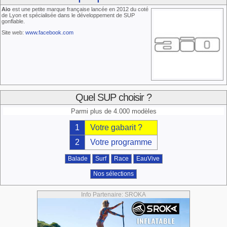
Aio
est une petite marque française lancée en 2012 du coté
de Lyon et spécialisée dans le développement de SUP
gonflable.
Site web:
www.facebook.com
Quel SUP choisir ?
Parmi plus de 4.000 modèles
1
Votre gabarit ?
2
Votre programme
Balade
Surf
Race
EauVive
Nos sélections
Info Partenaire: SROKA