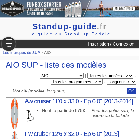
Standup-guide
.fr
Le guide du Stand up Paddle
Inscription / Connexion
menu
Les marques de SUP
> AIO
AIO SUP - liste des modèles
|
-
-
Mot clé
(modèle, longueur)
Aw cruiser 11'0 x 33.0 - Ep 6.0" [2013-2014]
Neuf: à partir de 875€
Pour les petits surf, la
rivière ou la balade
Fw cruiser 12'6 x 32.0 - Ep 6.0" [2013]