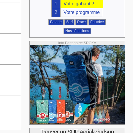
1
Votre gabarit ?
2
Votre programme
Balade
Surf
Race
EauVive
Nos sélections
Info Partenaire: SROKA
Trouver un SUP Aerial-windsup