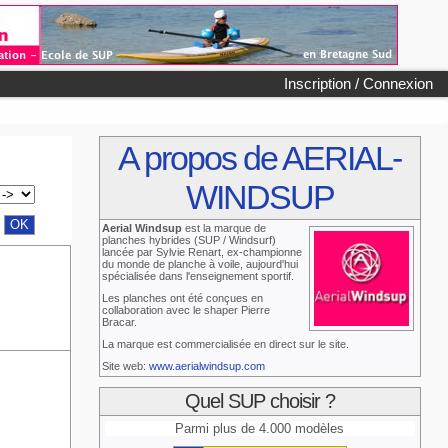
Inscription / Connexion
A propos de AERIAL-
WINDSUP
Aerial Windsup
est la marque de
planches hybrides (SUP / Windsurf)
lancée par Sylvie Renart, ex-championne
du monde de planche à voile, aujourd'hui
spécialisée dans l'enseignement sportif.
Les planches ont été conçues en
collaboration avec le shaper Pierre
Bracar.
La marque est commercialisée en direct sur le site.
Site web:
www.aerialwindsup.com
Quel SUP choisir ?
Parmi plus de 4.000 modèles