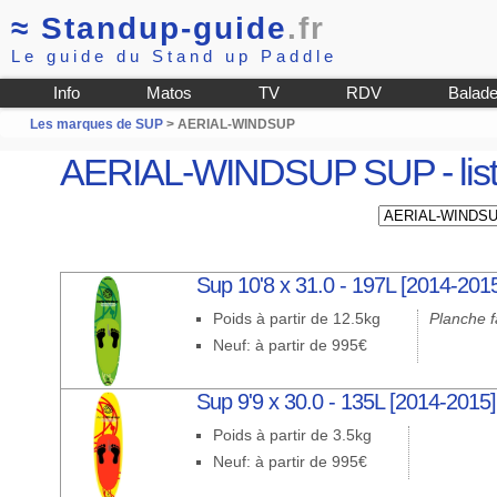
≈
Standup-guide
.fr
Le guide du Stand up Paddle
Info
Matos
TV
RDV
Balad
Les marques de SUP
> AERIAL-WINDSUP
AERIAL-WINDSUP SUP - list
Sup 10'8 x 31.0 - 197L [2014-201
Poids à partir de 12.5kg
Planche fa
Neuf: à partir de 995€
Sup 9'9 x 30.0 - 135L [2014-2015]
Poids à partir de 3.5kg
Neuf: à partir de 995€