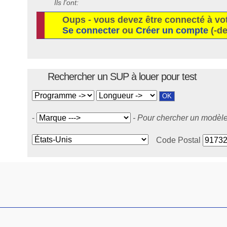
Ils l'ont:
Oups - vous devez être connecté à vo
Se connecter
ou
Créer un compte
(-de
Rechercher un SUP à louer pour test
-
- Pour chercher un modèle 
Code Postal