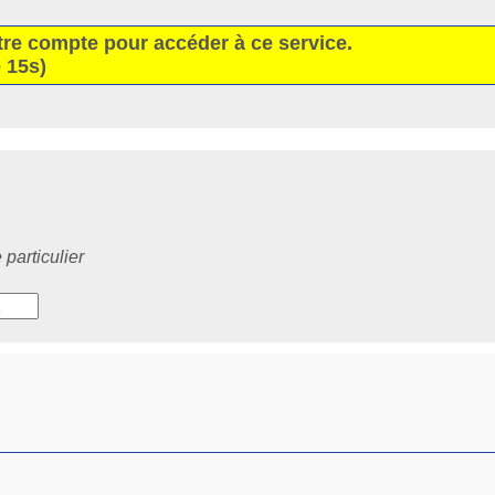
tre compte pour accéder à ce service.
 15s)
particulier