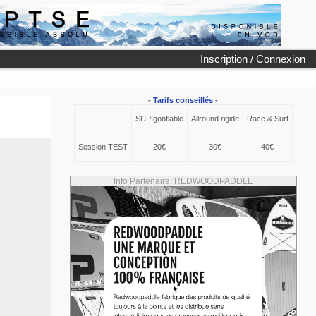
Inscription / Connexion
-
Tarifs conseillés
-
SUP gonflable
Allround rigide
Race & Surf
Session TEST
20€
30€
40€
Info Partenaire: REDWOODPADDLE