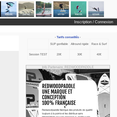
Inscription / Connexion
-
Tarifs conseillés
-
SUP gonflable
Allround rigide
Race & Surf
Session TEST
20€
30€
40€
Info Partenaire: REDWOODPADDLE