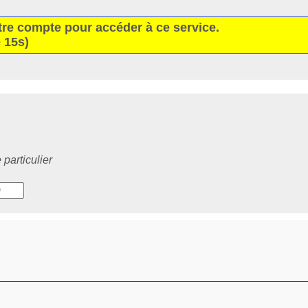
tre compte pour accéder à ce service.
 15s)
particulier