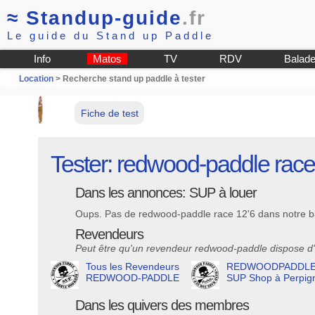
≈
Standup-guide
.fr
Le guide du Stand up Paddle
Info
Matos
TV
RDV
Balad
Location
> Recherche stand up paddle à tester
Fiche de test
Tester: redwood-paddle race
Dans les annonces: SUP à louer
Oups. Pas de redwood-paddle race 12'6 dans notre b
Revendeurs
Peut être qu'un revendeur redwood-paddle dispose d'
Tous les Revendeurs
REDWOODPADDL
REDWOOD-PADDLE
SUP Shop à Perpig
Dans les quivers des membres