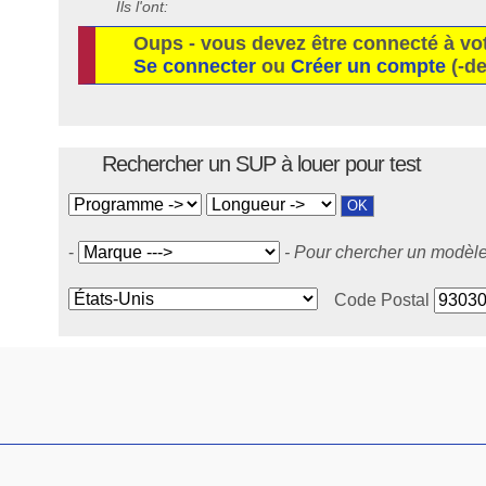
Ils l'ont:
Oups - vous devez être connecté à vo
Se connecter
ou
Créer un compte
(-de
Rechercher un SUP à louer pour test
-
- Pour chercher un modèle 
Code Postal