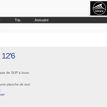
e
Trip
Annuaire
 12'6
ase de SUP à louer.
une planche de test.
E
nan