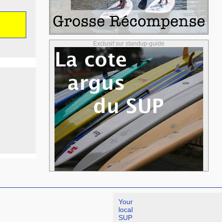
Exclusif sur standup-guide
Your
local
SUP