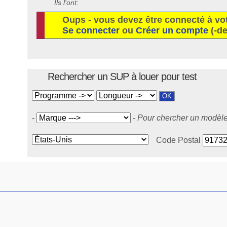
Ils l'ont:
Oups - vous devez être connecté à vo
Se connecter
ou
Créer un compte
(-de
Rechercher un SUP à louer pour test
-
- Pour chercher un modèle 
Code Postal