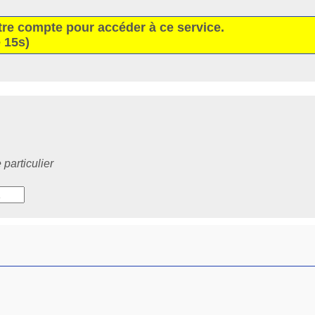
tre compte pour accéder à ce service.
 15s)
particulier