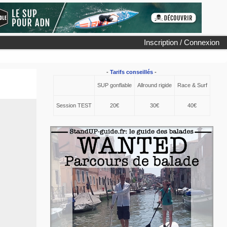
Inscription / Connexion
-
Tarifs conseillés
-
SUP gonflable
Allround rigide
Race & Surf
Session TEST
20€
30€
40€