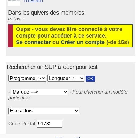
TRIBORD
Dans les quivers des membres
Ils l'ont:
Oups - vous devez être connecté à votre
compte pour accéder à ce service.
Se connecter
ou
Créer un compte
(-de 15s)
Rechercher un SUP à louer pour test
-
- Pour chercher un modèle
particulier
Code Postal