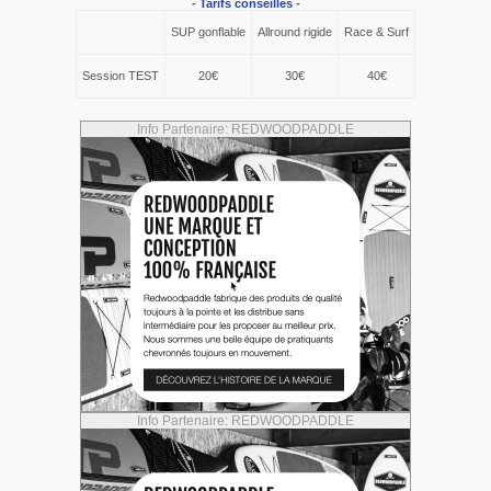
-
Tarifs conseillés
-
SUP gonflable
Allround rigide
Race & Surf
Session TEST
20€
30€
40€
Info Partenaire: REDWOODPADDLE
Info Partenaire: REDWOODPADDLE