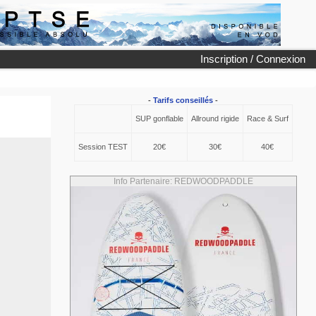
Inscription / Connexion
-
Tarifs conseillés
-
SUP gonflable
Allround rigide
Race & Surf
Session TEST
20€
30€
40€
Info Partenaire: REDWOODPADDLE