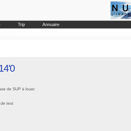
e
Trip
Annuaire
14'0
ase de SUP à louer.
de test.