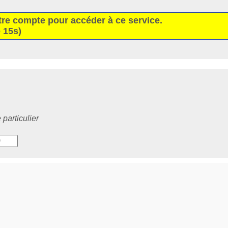
tre compte pour accéder à ce service.
 15s)
particulier