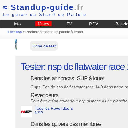
≈
Standup-guide
.fr
Le guide du Stand up Paddle
Info
Matos
TV
RDV
Balad
Location
> Recherche stand up paddle à tester
Fiche de test
Tester: nsp dc flatwater race 
Dans les annonces: SUP à louer
Oups. Pas de nsp dc flatwater race 14'0 dans notre b
Revendeurs
Peut être qu'un revendeur nsp dispose d'une planche 
Tous les Revendeurs
NSP
Dans les quivers des membres