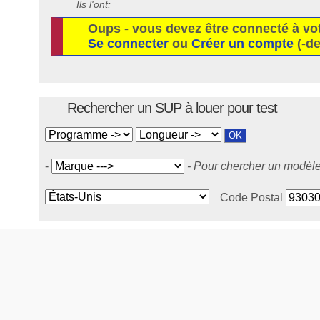
Ils l'ont:
Oups - vous devez être connecté à vo
Se connecter
ou
Créer un compte
(-de
Rechercher un SUP à louer pour test
-
- Pour chercher un modèle 
Code Postal