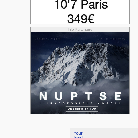
Info Partenaire
Your
local