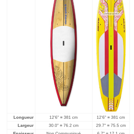
Longueur
12'6" ≡ 381 cm
12'6" ≡ 381 cm
Largeur
30.0" ≡ 76.2 cm
29.7" ≡ 75.5 cm
Epaisseur
Non Communiqué
6.7" ≡ 17.1 cm