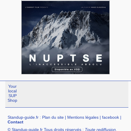
Your
local
SUP
Shop
Standup-guide.fr
:
Plan du site
|
Mentions légales
|
facebook
|
Contact
© Standup-guide.fr Tous droits réservés :
Toute rediffusion,