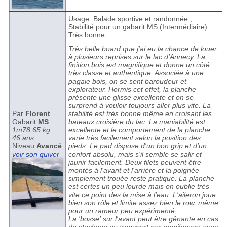
Usage: Balade sportive et randonnée ;
Stabilité pour un gabarit MS (Intermédiaire) :
Très bonne
Très belle board que j'ai eu la chance de louer
à plusieurs reprises sur le lac d'Annecy. La
finition bois est magnifique et donne un côté
très classe et authentique. Associée à une
pagaie bois, on se sent baroudeur et
explorateur. Hormis cet effet, la planche
présente une glisse excellente et on se
surprend à vouloir toujours aller plus vite. La
Par
Florent
stabilité est très bonne même en croisant les
Gabarit
MS
bateaux croisière du lac. La maniabilité est
1m78 65 kg.
excellente et le comportement de la planche
46 ans
varie très facilement selon la position des
Niveau
Avancé
pieds. Le pad dispose d'un bon grip et d'un
voir son quiver
confort absolu, mais s'il semble se salir et
jaunir facilement. Deux filets peuvent être
montés à l'avant et l'arrière et la poignée
simplement trouée reste pratique. La planche
est certes un peu lourde mais on oublie très
vite ce point des la mise à l'eau. L'aileron joue
bien son rôle et limite assez bien le row, même
pour un rameur peu expérimenté.
La 'bosse' sur l'avant peut être gênante en cas