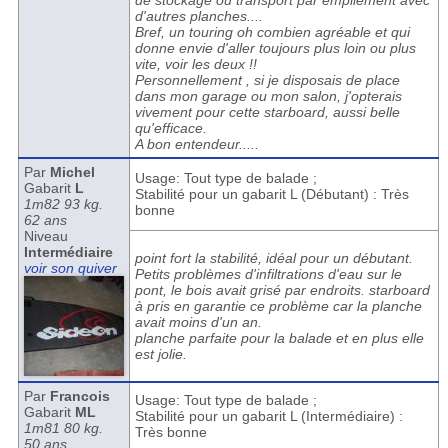
de stockage ou transport par empilement avec
d'autres planches....
Bref, un touring oh combien agréable et qui
donne envie d'aller toujours plus loin ou plus
vite, voir les deux !!
Personnellement , si je disposais de place
dans mon garage ou mon salon, j'opterais
vivement pour cette starboard, aussi belle
qu'efficace.
A bon entendeur.....
Par
Michel
Usage: Tout type de balade ;
Gabarit
L
Stabilité pour un gabarit L (Débutant) : Très
1m82 93 kg.
bonne
62 ans
Niveau
Intermédiaire
point fort la stabilité, idéal pour un débutant.
voir son quiver
Petits problèmes d'infiltrations d'eau sur le
pont, le bois avait grisé par endroits. starboard
à pris en garantie ce problème car la planche
avait moins d'un an.
planche parfaite pour la balade et en plus elle
est jolie.
Par
Francois
Usage: Tout type de balade ;
Gabarit
ML
Stabilité pour un gabarit L (Intermédiaire) :
1m81 80 kg.
Très bonne
50 ans