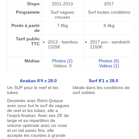
Dispo
2011-2013
2017
Programme
Surf vagues
Surf toutes conditions
creuses
Poids
à partir
7.8kg
6.4kg
de
Tarif public
2013 - bambou
2017 pro - sandwich
TTC
1325€
2150€
Médias
Photos (2)
Photos (5)
Vidéos: 0
Vidéos (1)
Anakao 8'4 x 28.0
Surf 8'1 x 28.0
Un SUP pour le reef et les
Idéale dans les conditions de
tubes
surf solides
Dessinée avec Rémi Quique
avec pour but le surf de vagues
de reef et les tubes, elle a
l'esprit Anakao. Avec ses 28' de
large et sa répartition de
volume optimale avec un nose
et un tail assez fins, elle
accepte les courbes à grande