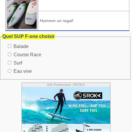
Hummm un regal!
Quel SUP F-one choisir
Balade
Course Race
Surf
Eau vive
Info Partenaire: SROKA