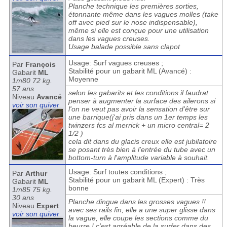
Planche technique les premières sorties,
étonnante même dans les vagues molles (take
off avec pied sur le nose indispensable),
même si elle est conçue pour une utilisation
dans les vagues creuses.
Usage balade possible sans clapot
Usage: Surf vagues creuses ;
Par
François
Stabilité pour un gabarit ML (Avancé) :
Gabarit
ML
Moyenne
1m80 72 kg.
57 ans
selon les gabarits et les conditions il faudrat
Niveau
Avancé
penser à augmenter la surface des ailerons si
voir son quiver
l'on ne veut pas avoir la sensation d'être sur
une barrique(j'ai pris dans un 1er temps les
twinzers fcs al merrick + un micro central= 2
1/2 )
cela dit dans du glacis creux elle est jubilatoire
se posant très bien à l'entrée du tube avec un
bottom-turn à l'amplitude variable à souhait.
Usage: Surf toutes conditions ;
Par
Arthur
Stabilité pour un gabarit ML (Expert) : Très
Gabarit
ML
bonne
1m85 75 kg.
30 ans
Planche dingue dans les grosses vagues !!
Niveau
Expert
avec ses rails fin, elle a une super glisse dans
voir son quiver
la vague, elle coupe les sections comme du
beurre ! c'est agréable de la surfer dans des