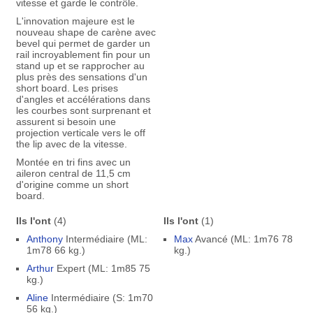
vitesse et garde le contrôle.
L'innovation majeure est le
nouveau shape de carène avec
bevel qui permet de garder un
rail incroyablement fin pour un
stand up et se rapprocher au
plus près des sensations d'un
short board. Les prises
d'angles et accélérations dans
les courbes sont surprenant et
assurent si besoin une
projection verticale vers le off
the lip avec de la vitesse.
Montée en tri fins avec un
aileron central de 11,5 cm
d'origine comme un short
board.
Ils l'ont
(4)
Ils l'ont
(1)
Anthony
Intermédiaire (ML:
Max
Avancé (ML: 1m76 78
1m78 66 kg.)
kg.)
Arthur
Expert (ML: 1m85 75
kg.)
Aline
Intermédiaire (S: 1m70
56 kg.)