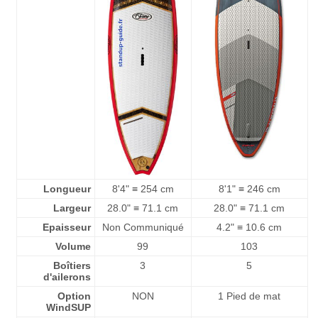
Longueur
8'4" ≡ 254 cm
8'1" ≡ 246 cm
Largeur
28.0" ≡ 71.1 cm
28.0" ≡ 71.1 cm
Epaisseur
Non Communiqué
4.2" ≡ 10.6 cm
Volume
99
103
Boîtiers
3
5
d'ailerons
Option
NON
1 Pied de mat
WindSUP