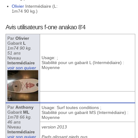
Olivier
Intermédiaire (L:
1m74 90 kg.)
Avis utilisateurs f-one anakao 8'4
Par
Olivier
Gabarit
L
1m74 90 kg.
51 ans
Usage: ;
Niveau
Stabilité pour un gabarit L (Intermédiaire) :
Intermédiaire
Moyenne
voir son quiver
Par
Anthony
Usage: Surf toutes conditions ;
Gabarit
ML
Stabilité pour un gabarit MS (Intermédiaire) :
1m78 66 kg.
Moyenne
46 ans
Niveau
version 2013
Intermédiaire
voir son quiver
Pads glissant pieds nus.