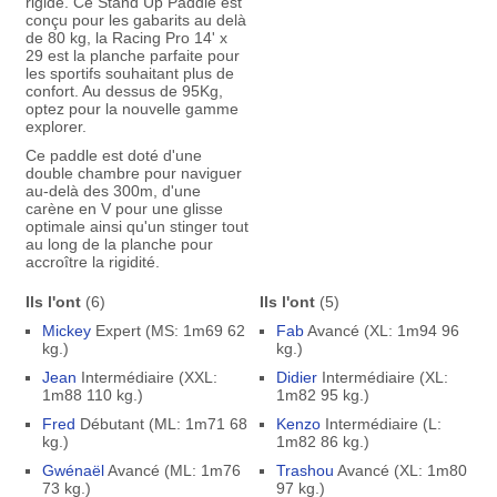
rigide. Ce Stand Up Paddle est
conçu pour les gabarits au delà
de 80 kg, la Racing Pro 14' x
29 est la planche parfaite pour
les sportifs souhaitant plus de
confort. Au dessus de 95Kg,
optez pour la nouvelle gamme
explorer.
Ce paddle est doté d'une
double chambre pour naviguer
au-delà des 300m, d'une
carène en V pour une glisse
optimale ainsi qu'un stinger tout
au long de la planche pour
accroître la rigidité.
Ils l'ont
(6)
Ils l'ont
(5)
Mickey
Expert (MS: 1m69 62
Fab
Avancé (XL: 1m94 96
kg.)
kg.)
Jean
Intermédiaire (XXL:
Didier
Intermédiaire (XL:
1m88 110 kg.)
1m82 95 kg.)
Fred
Débutant (ML: 1m71 68
Kenzo
Intermédiaire (L:
kg.)
1m82 86 kg.)
Gwénaël
Avancé (ML: 1m76
Trashou
Avancé (XL: 1m80
73 kg.)
97 kg.)