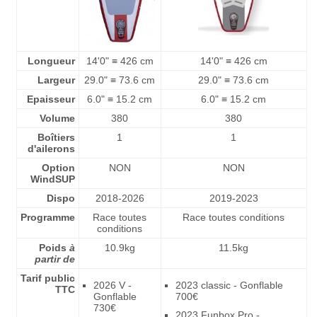
Longueur
14'0" ≡ 426 cm
14'0" ≡ 426 cm
Largeur
29.0" ≡ 73.6 cm
29.0" ≡ 73.6 cm
Epaisseur
6.0" ≡ 15.2 cm
6.0" ≡ 15.2 cm
Volume
380
380
Boîtiers
1
1
d'ailerons
Option
NON
NON
WindSUP
Dispo
2018-2026
2019-2023
Programme
Race toutes
Race toutes conditions
conditions
Poids
à
10.9kg
11.5kg
partir de
Tarif public
2026 V -
2023 classic - Gonflable
TTC
Gonflable
700€
730€
2023 Funbox Pro -