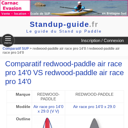
Standup-guide
.fr
Le guide du Stand up Paddle
Inscription / Connexion
menu
Comparatif SUP
> redwood-paddle air race pro 14'0 / redwood-paddle air
race pro 14'0
Comparatif redwood-paddle air race
pro 14'0 VS redwood-paddle air race
pro 14'0
Marque
REDWOOD-
REDWOOD-PADDLE
PADDLE
Modèle
Air race pro 14'0
Air race pro 14'0 x 29.0
x 29.0 (V V)
Outline