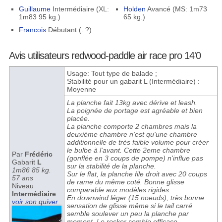
Guillaume
Intermédiaire (XL:
Holden
Avancé (MS: 1m73
1m83 95 kg.)
65 kg.)
Francois
Débutant (: ?)
Avis utilisateurs redwood-paddle air race pro 14'0
Usage: Tout type de balade ;
Stabilité pour un gabarit L (Intermédiaire) :
Moyenne
La planche fait 13kg avec dérive et leash.
La poignée de portage est agréable et bien
placée.
La planche comporte 2 chambres mais la
deuxième chambre n'est qu'une chambre
additionnelle de très faible volume pour créer
le bulbe à l'avant. Cette 2eme chambre
Par
Frédéric
(gonflée en 3 coups de pompe) n'influe pas
Gabarit
L
sur la stabilité de la planche.
1m86 85 kg.
Sur le flat, la planche file droit avec 20 coups
57 ans
de rame du même coté. Bonne glisse
Niveau
comparable aux modèles rigides.
Intermédiaire
En downwind léger (15 noeuds), très bonne
voir son quiver
sensation de glisse même si le tail carré
semble soulever un peu la planche par
moment. Le rocker semble efficace.