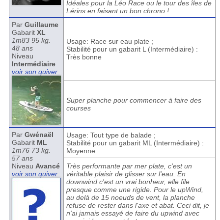
Idéales pour la Léo Race ou le tour des îles de
Lérins en faisant un bon chrono !
Par
Guillaume
Gabarit
XL
1m83 95 kg.
Usage: Race sur eau plate ;
48 ans
Stabilité pour un gabarit L (Intermédiaire) :
Niveau
Très bonne
Intermédiaire
voir son quiver
Super planche pour commencer à faire des
courses
Par
Gwénaël
Usage: Tout type de balade ;
Gabarit
ML
Stabilité pour un gabarit ML (Intermédiaire) :
1m76 73 kg.
Moyenne
57 ans
Niveau
Avancé
Très performante par mer plate, c'est un
voir son quiver
véritable plaisir de glisser sur l'eau. En
downwind c'est un vrai bonheur, elle file
presque comme une rigide. Pour le upWind,
au delà de 15 noeuds de vent, la planche
refuse de rester dans l'axe et abat. Ceci dit, je
n'ai jamais essayé de faire du upwind avec