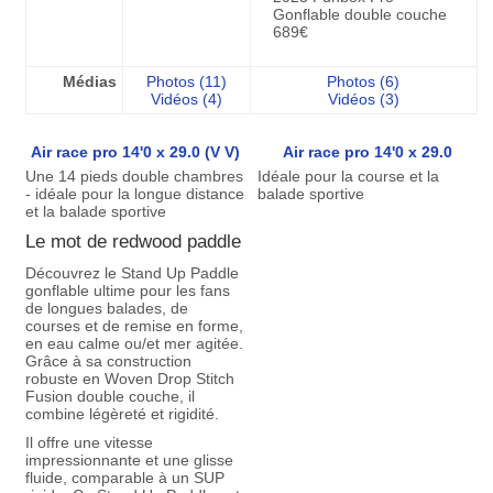
Gonflable double couche
689€
Médias
Photos (11)
Photos (6)
Vidéos (4)
Vidéos (3)
Air race pro 14'0 x 29.0 (V V)
Air race pro 14'0 x 29.0
Une 14 pieds double chambres
Idéale pour la course et la
- idéale pour la longue distance
balade sportive
et la balade sportive
Le mot de redwood paddle
Découvrez le Stand Up Paddle
gonflable ultime pour les fans
de longues balades, de
courses et de remise en forme,
en eau calme ou/et mer agitée.
Grâce à sa construction
robuste en Woven Drop Stitch
Fusion double couche, il
combine légèreté et rigidité.
Il offre une vitesse
impressionnante et une glisse
fluide, comparable à un SUP