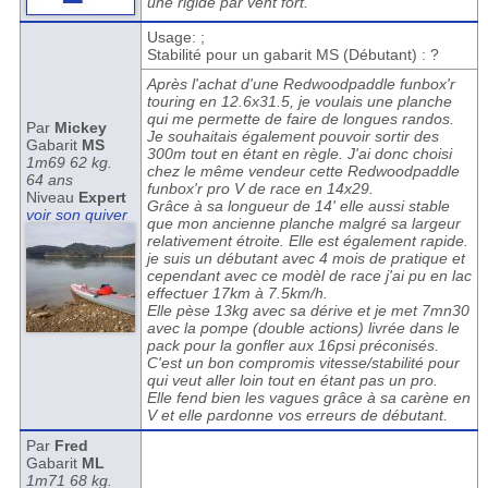
une rigide par vent fort.
Usage: ;
Stabilité pour un gabarit MS (Débutant) : ?
Après l'achat d'une Redwoodpaddle funbox'r
touring en 12.6x31.5, je voulais une planche
qui me permette de faire de longues randos.
Par
Mickey
Je souhaitais également pouvoir sortir des
Gabarit
MS
300m tout en étant en règle. J'ai donc choisi
1m69 62 kg.
chez le même vendeur cette Redwoodpaddle
64 ans
funbox'r pro V de race en 14x29.
Niveau
Expert
Grâce à sa longueur de 14' elle aussi stable
voir son quiver
que mon ancienne planche malgré sa largeur
relativement étroite. Elle est également rapide.
je suis un débutant avec 4 mois de pratique et
cependant avec ce modèl de race j'ai pu en lac
effectuer 17km à 7.5km/h.
Elle pèse 13kg avec sa dérive et je met 7mn30
avec la pompe (double actions) livrée dans le
pack pour la gonfler aux 16psi préconisés.
C'est un bon compromis vitesse/stabilité pour
qui veut aller loin tout en étant pas un pro.
Elle fend bien les vagues grâce à sa carène en
V et elle pardonne vos erreurs de débutant.
Par
Fred
Gabarit
ML
1m71 68 kg.