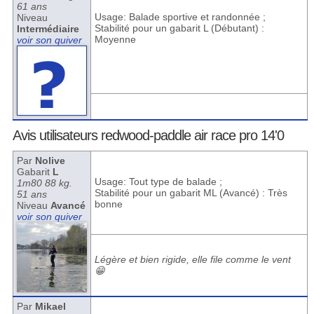
61 ans
Usage: Balade sportive et randonnée ;
Niveau
Stabilité pour un gabarit L (Débutant) :
Intermédiaire
Moyenne
voir son quiver
Avis utilisateurs redwood-paddle air race pro 14'0
Par
Nolive
Gabarit
L
Usage: Tout type de balade ;
1m80 88 kg.
Stabilité pour un gabarit ML (Avancé) : Très
51 ans
bonne
Niveau
Avancé
voir son quiver
Légère et bien rigide, elle file comme le vent
😁
Par
Mikael