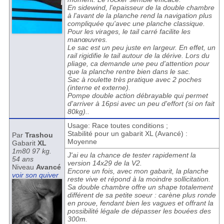
En sidewind, l'epaisseur de la double chambre
à l'avant de la planche rend la navigation plus
compliquée qu'avec une planche classique.
Pour les virages, le tail carré facilite les
manœuvres.
Le sac est un peu juste en largeur. En effet, un
rail rigidifie le tail autour de la dérive. Lors du
pliage, ca demande une peu d'attention pour
que la planche rentre bien dans le sac.
Sac à roulette très pratique avec 2 poches
(interne et externe).
Pompe double action débrayable qui permet
d'arriver à 16psi avec un peu d'effort (si on fait
80kg)..
Usage: Race toutes conditions ;
Stabilité pour un gabarit XL (Avancé) :
Par
Trashou
Moyenne
Gabarit
XL
1m80 97 kg.
J'ai eu la chance de tester rapidement la
54 ans
version 14x29 de la V2.
Niveau
Avancé
Encore un fois, avec mon gabarit, la planche
voir son quiver
reste vive et répond à la moindre sollicitation.
Sa double chambre offre un shape totalement
différent de sa petite soeur : carène plus ronde
en proue, fendant bien les vagues et offrant la
possibilité légale de dépasser les bouées des
300m.