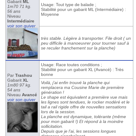
Gabarit
ML
Usage: Tout type de balade ;
1m70 71 kg.
Stabilité pour un gabarit ML (Intermédiaire) :
56 ans
Moyenne
Niveau
Intermédiaire
voir son quiver
très stable. Légère à transporter. File droit ( un
peu difficile à manoeuvrer pour tourner sauf à
se reculer franchement sur la planche)
Usage: Race toutes conditions ;
Stabilité pour un gabarit XL (Avancé) : Très
bonne
Par
Trashou
Gabarit
XL
Voilà, j'ai enfin trouvé la planche qui
1m80 97 kg.
remplacera ma Cousine Marie de première
54 ans
génération !
Niveau
Avancé
Le shape est équivalent a première vue mais
voir son quiver
les lignes sont tendues, le rocker modéré et le
tail a rail rigide offre de nouvelles sensations
lors de la session.
La planche est dynamique, tolérante (même
pour mon gabarit !) Et répond à la moindre
sollicitation.
Depuis que je l'ai, les sessions longues