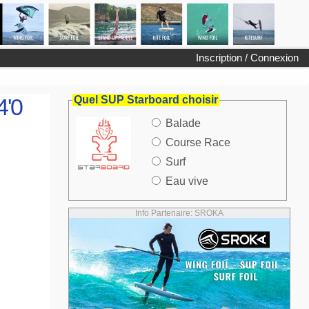
Inscription / Connexion
4'0
Quel SUP Starboard choisir
Balade
Course Race
Surf
Eau vive
Info Partenaire: SROKA