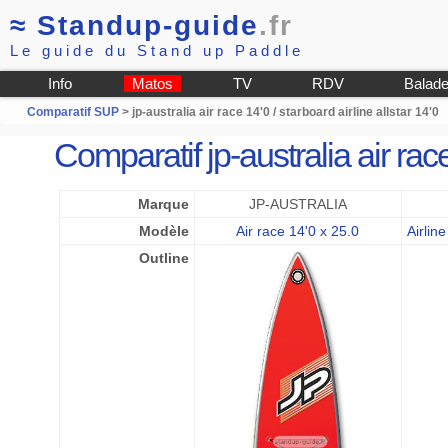
≈
Standup-guide
.fr
Le guide du Stand up Paddle
Info
Matos
TV
RDV
Balad
Comparatif SUP
> jp-australia air race 14'0 / starboard airline allstar 14'0
Comparatif jp-australia air race
Marque
JP-AUSTRALIA
Modèle
Air race 14'0 x 25.0
Airline
Outline