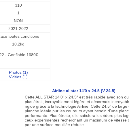
310
1
NON
2021-2022
ace toutes conditions
10.2kg
22 - Gonflable 1680€
Photos (1)
Vidéos (1)
Airline allstar 14'0 x 24.5 (V 24.5)
Cette ALL STAR 14’0″ x 24.5″ est très rapide avec son out
plus étroit, incroyablement légère et désormais incroyab
rigide grâce à la technologie Airline. Cette 24.5″ de large 
planche idéale pur les coureurs ayant besoin d’une plan
performante. Plus étroite, elle satisfera les riders plus lé
ceux expérimentés recherchant un maximum de vitesse o
par une surface mouillée réduite.