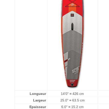
Longueur
14'0" ≡ 426 cm
Largeur
25.0" ≡ 63.5 cm
Epaisseur
6.0" ≡ 15.2 cm