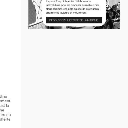
line
lement
est la
che
gers ou
fferte