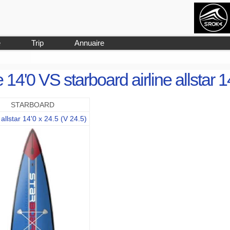
e
Trip
Annuaire
 14'0 VS starboard airline allstar 1
STARBOARD
 allstar 14'0 x 24.5 (V 24.5)