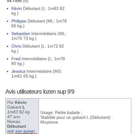
Ils l'ont
(6)
Kévin
Débutant (L: 1m83 82
kg.)
Philippe
Débutant (ML: 1m78
65 kg.)
Sebastien
Intermédiaire (ML:
1m75 73 kg.)
Chris
Débutant (L: 1m72 82
kg.)
Fred
Intermédiaire (L: 1m78
80 kg.)
Jessica
Intermédiaire (MS:
1m61 65 kg.)
Avis utilisateurs lozen sup 9'9
Par
Kévin
Gabarit
L
1m83 82 kg.
Usage: Petite balade ;
47 ans
Stabilité pour un gabarit L (Débutant) :
Niveau
Moyenne
Débutant
voir son quiver