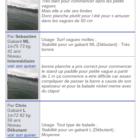
Très bien pour commencer dans les petite
vagues
Mais elle a vite ses limites
Donc planche plutôt pour l été pour s amuser
dans les vagues de 50 cm
Par
Sebastien
Usage: Surf vagues molles ;
Gabarit
ML
Stabilité pour un gabarit ML (Débutant) : Très
1m75 73 kg.
bonne
41 ans
Niveau
Intermédiaire
voir son quiver
bonne planche a prix correct pour commencer
le stand up paddle pour petite vague a partir
de 1 m ça commence a etre difficile car assez
compliquer de passer la barre a cause de son
epaisseur et pour la balade nickel meme avec
du clapot
Par
Chris
Gabarit
L
1m72 82 kg.
59 ans
Usage: Tout type de balade ;
Niveau
Stabilité pour un gabarit L (Débutant) :
Débutant
Moyenne
voir son quiver