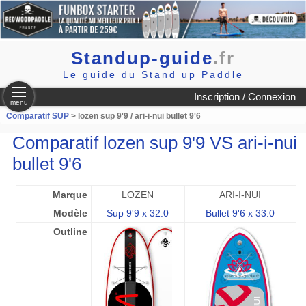
Standup-guide
.fr
Le guide du Stand up Paddle
Inscription / Connexion
menu
Comparatif SUP
> lozen sup 9'9 / ari-i-nui bullet 9'6
Comparatif lozen sup 9'9 VS ari-i-nui
bullet 9'6
Marque
LOZEN
ARI-I-NUI
Modèle
Sup 9'9 x 32.0
Bullet 9'6 x 33.0
Outline