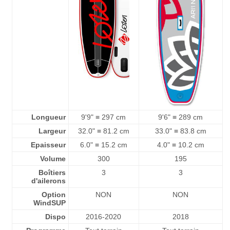
Longueur
9'9" ≡ 297 cm
9'6" ≡ 289 cm
Largeur
32.0" ≡ 81.2 cm
33.0" ≡ 83.8 cm
Epaisseur
6.0" ≡ 15.2 cm
4.0" ≡ 10.2 cm
Volume
300
195
Boîtiers
3
3
d'ailerons
Option
NON
NON
WindSUP
Dispo
2016-2020
2018