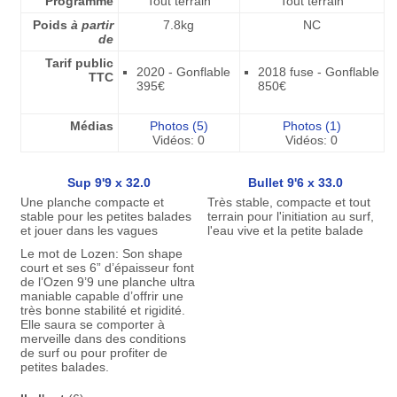
Programme
Tout terrain
Tout terrain
Poids
à partir
7.8kg
NC
de
Tarif public
2020 - Gonflable
2018 fuse - Gonflable
TTC
395€
850€
Médias
Photos (5)
Photos (1)
Vidéos: 0
Vidéos: 0
Sup 9'9 x 32.0
Bullet 9'6 x 33.0
Une planche compacte et
Très stable, compacte et tout
stable pour les petites balades
terrain pour l'initiation au surf,
et jouer dans les vagues
l'eau vive et la petite balade
Le mot de Lozen: Son shape
court et ses 6” d’épaisseur font
de l’Ozen 9’9 une planche ultra
maniable capable d’offrir une
très bonne stabilité et rigidité.
Elle saura se comporter à
merveille dans des conditions
de surf ou pour profiter de
petites balades.