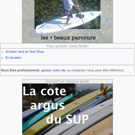
Pour acheter, louer, tester:
Acheter neuf en Surf Shop
En location
Vous êtes professionnel
,
ajoutez votre site
ou contactez-nous pour être référencé.
Exclusif sur standup-guide