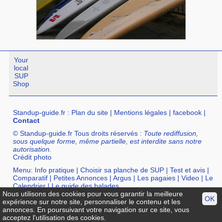
Your
local
SUP
Shop
Standup-guide.fr
:
Plan du site
|
Mentions légales
|
facebook
|
Contact
© Standup-guide.fr Tous droits réservés :
Toute rediffusion,
sous quelque forme, même partielle, est interdite sans notre
autorisation.
Crédit photo
Menu:
Info pratique
|
Choisir sa planche de SUP
|
Test et avis
|
Comparatif
|
Petites Annonces
|
Argus
|
Les pagaies
|
Video
|
Le
Calendrier
|
Le guide des balades
Nous utilisons des cookies pour vous garantir la meilleure
Annuaire :
SurfShop et Magasins pour acheter un SUP
|
Points
OK
expérience sur notre site, personnaliser le contenu et les
Location de SUP
|
Ecole de SUP
annonces. En poursuivant votre navigation sur ce site, vous
acceptez l'utilisation des cookies.