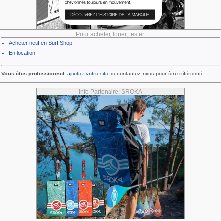
Pour acheter, louer, tester:
Acheter neuf en Surf Shop
En location
Vous êtes professionnel
,
ajoutez votre site
ou contactez-nous pour être référencé.
Info Partenaire: SROKA