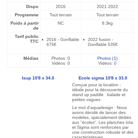
Dispo
2016
2021-2022
Programme
Tout terrain
Tout terrain
Poids
à partir
NC
8.3kg
de
Tarif public
2016 - Gonflable
2022 fusion -
TTC
675€
Gonflable 535€
Médias
Photos: 0
Photos (1)
Vidéos: 0
Vidéos: 0
Isup 10'8 x 34.0
Ecole sigma 10'8 x 33.0
Conçue pour la location -
idéale pour la découverte du
stand up paddle : balade et
petites vagues
Le mot d'aquadesign : Nous
avons décidé de lancer des
modèles, spécialement dédiés
aux ”écoles“. Les planches Iota
et Sigma sont renforcées par
une construction robuste et des
caractéristiques