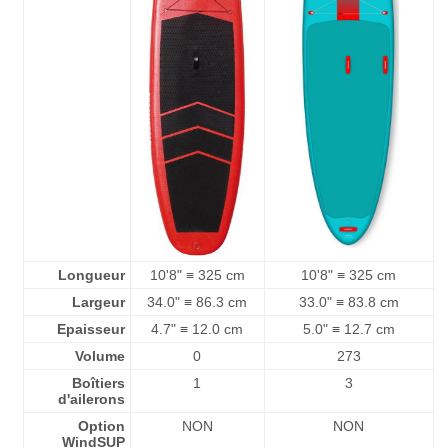
Longueur
10'8" ≡ 325 cm
10'8" ≡ 325 cm
Largeur
34.0" ≡ 86.3 cm
33.0" ≡ 83.8 cm
Epaisseur
4.7" ≡ 12.0 cm
5.0" ≡ 12.7 cm
Volume
0
273
Boîtiers
1
3
d'ailerons
Option
NON
NON
WindSUP