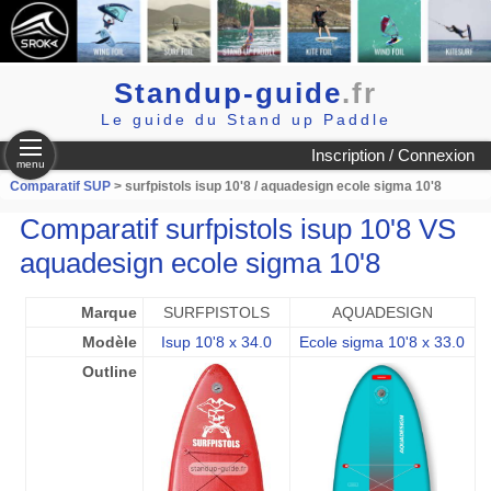
Standup-guide
.fr
Le guide du Stand up Paddle
Inscription / Connexion
menu
Comparatif SUP
> surfpistols isup 10'8 / aquadesign ecole sigma 10'8
Comparatif surfpistols isup 10'8 VS
aquadesign ecole sigma 10'8
Marque
SURFPISTOLS
AQUADESIGN
Modèle
Isup 10'8 x 34.0
Ecole sigma 10'8 x 33.0
Outline