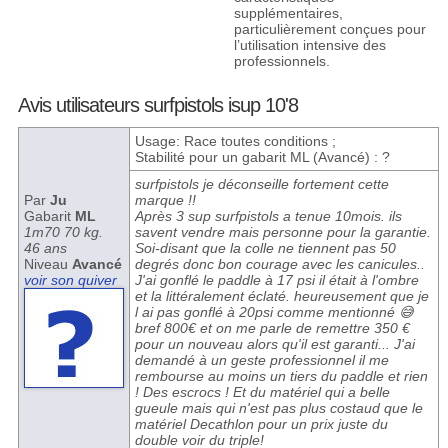
supplémentaires,
particulièrement conçues pour
l’utilisation intensive des
professionnels.
Avis utilisateurs surfpistols isup 10'8
Usage: Race toutes conditions ;
Stabilité pour un gabarit ML (Avancé) : ?
surfpistols je déconseille fortement cette
Par
Ju
marque !!
Gabarit
ML
Après 3 sup surfpistols a tenue 10mois. ils
1m70 70 kg.
savent vendre mais personne pour la garantie.
46 ans
Soi-disant que la colle ne tiennent pas 50
Niveau
Avancé
degrés donc bon courage avec les canicules..
voir son quiver
J'ai gonflé le paddle à 17 psi il était à l'ombre
et la littéralement éclaté. heureusement que je
l ai pas gonflé à 20psi comme mentionné 😅
bref 800€ et on me parle de remettre 350 €
pour un nouveau alors qu'il est garanti... J'ai
demandé à un geste professionnel il me
rembourse au moins un tiers du paddle et rien
! Des escrocs ! Et du matériel qui a belle
gueule mais qui n'est pas plus costaud que le
matériel Decathlon pour un prix juste du
double voir du triple!