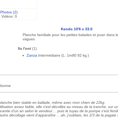
Photos (2)
Vidéos: 0
Kendo 10'6 x 33.0
Planche familiale pour les petites balades et jouer dans l
vagues
Ils l'ont
(1)
Zanza
Intermédiaire (L: 1m80 92 kg.)
s bonne
 planche bien stable en ballade, même avec mon chien de 22kg.
lisation assez faible, elle s’est décollée au niveau de la tranche, sur u
ntie d’un an selon le vendeur.... puis le tuyau de la pompe s’est fendu
tre décollage vient d’apparaître ....ah, j'oubliais, les 2/3 de la pagaie