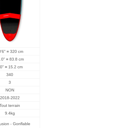
0'6" ≡ 320 cm
.0" ≡ 83.8 cm
.0" ≡ 15.2 cm
340
3
NON
2018-2022
Tout terrain
9.4kg
usion - Gonflable