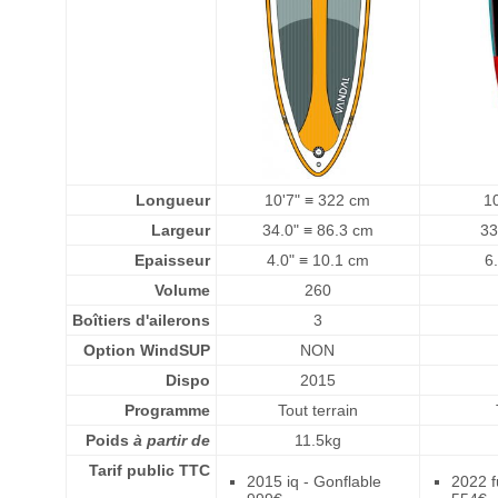
Longueur
10'7" ≡ 322 cm
1
Largeur
34.0" ≡ 86.3 cm
33
Epaisseur
4.0" ≡ 10.1 cm
6
Volume
260
Boîtiers d'ailerons
3
Option WindSUP
NON
Dispo
2015
Programme
Tout terrain
Poids
à partir de
11.5kg
Tarif public TTC
2015 iq - Gonflable
2022 f