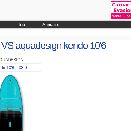
e
Trip
Annuaire
'7 VS aquadesign kendo 10'6
QUADESIGN
do 10'6 x 33.0