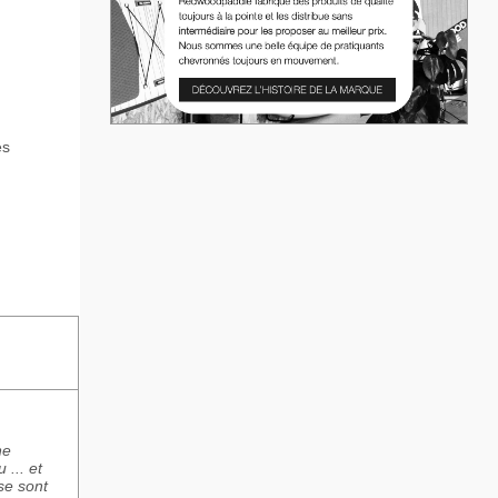
es
ne
 ... et
 se sont