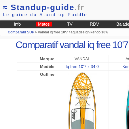
≈
Standup-guide
.fr
Le guide du Stand up Paddle
Info
Matos
TV
RDV
Balad
Comparatif SUP
> vandal iq free 10'7 / aquadesign kendo 10'6
Comparatif vandal iq free 10
Marque
VANDAL
A
Modèle
Iq free 10'7 x 34.0
Ken
Outline