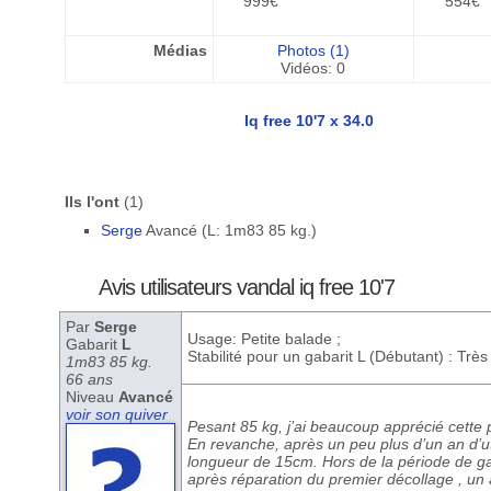
999€
554€
Médias
Photos (1)
Vidéos: 0
Iq free 10'7 x 34.0
Ils l'ont
(1)
Serge
Avancé (L: 1m83 85 kg.)
Avis utilisateurs vandal iq free 10'7
Par
Serge
Usage: Petite balade ;
Gabarit
L
Stabilité pour un gabarit L (Débutant) : Trè
1m83 85 kg.
66 ans
Niveau
Avancé
voir son quiver
Pesant 85 kg, j’ai beaucoup apprécié cette
En revanche, après un peu plus d’un an d’uti
longueur de 15cm. Hors de la période de gara
après réparation du premier décollage , un au