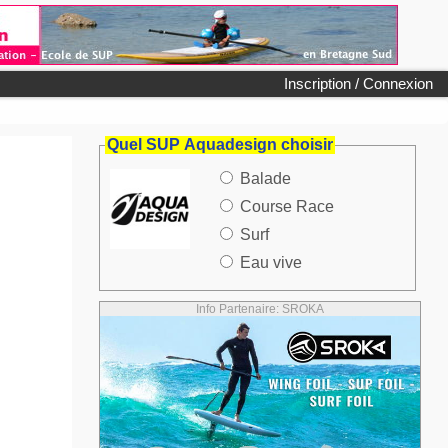
Inscription / Connexion
Quel SUP Aquadesign choisir
Balade
Course Race
Surf
Eau vive
Info Partenaire: SROKA