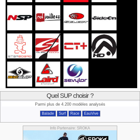
Quel SUP choisir ?
Parmi plus de 4.200 modèles analysés
Balade
Surf
Race
EauVive
Info Partenaire: SROKA