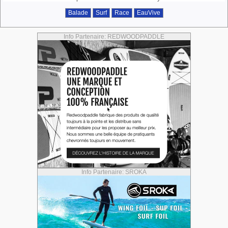
Balade
Surf
Race
EauVive
Info Partenaire: REDWOODPADDLE
Info Partenaire: SROKA