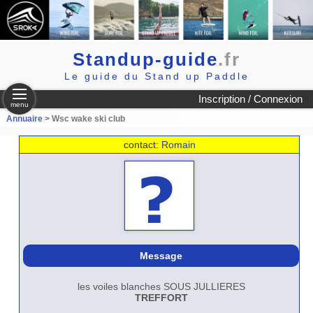
Standup-guide
.fr
Le guide du Stand up Paddle
Inscription / Connexion
menu
Annuaire
> Wsc wake ski club
contact:
Romain
Message
les voiles blanches SOUS JULLIERES
TREFFORT