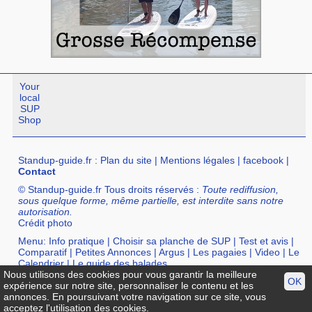
Your
local
SUP
Shop
Standup-guide.fr
:
Plan du site
|
Mentions légales
|
facebook
|
Contact
© Standup-guide.fr Tous droits réservés :
Toute rediffusion,
sous quelque forme, même partielle, est interdite sans notre
autorisation.
Crédit photo
Menu:
Info pratique
|
Choisir sa planche de SUP
|
Test et avis
|
Comparatif
|
Petites Annonces
|
Argus
|
Les pagaies
|
Video
|
Le
Calendrier
|
Le guide des balades
Nous utilisons des cookies pour vous garantir la meilleure
OK
Annuaire :
SurfShop et Magasins pour acheter un SUP
|
Points
expérience sur notre site, personnaliser le contenu et les
Location de SUP
|
Ecole de SUP
annonces. En poursuivant votre navigation sur ce site, vous
acceptez l'utilisation des cookies.