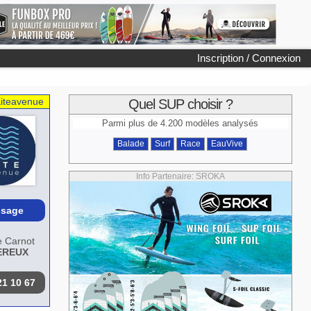
Inscription / Connexion
iteavenue
Quel SUP choisir ?
Parmi plus de 4.200 modèles analysés
Balade
Surf
Race
EauVive
Info Partenaire: SROKA
sage
 Carnot
EREUX
21 10 67