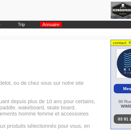
e
Trip
Annuaire
contact:
K
elot, ou de chez vous sur notre site
Mes
uant depuis plus de 10 ans pour certains,
90 Rue
WIM
p paddle, wakeboard, skate board.
vêtements homme femme et accessoires
03 91 
ux produits sélectionnés pour vous, en