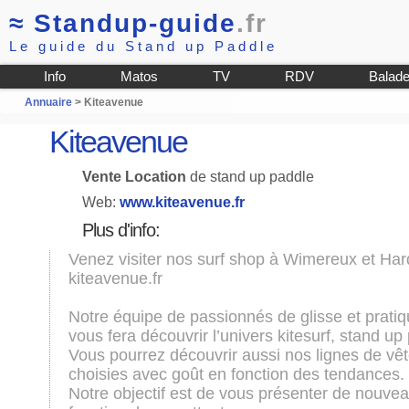
≈
Standup-guide
.fr
Le guide du Stand up Paddle
Info
Matos
TV
RDV
Balad
Annuaire
> Kiteavenue
Kiteavenue
Vente Location
de stand up paddle
Web:
www.kiteavenue.fr
Plus d'info:
Venez visiter nos surf shop à Wimereux et Hard
kiteavenue.fr
Notre équipe de passionnés de glisse et pratiq
vous fera découvrir l’univers kitesurf, stand u
Vous pourrez découvrir aussi nos lignes de 
choisies avec goût en fonction des tendances.
Notre objectif est de vous présenter de nouvea