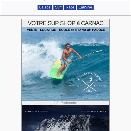
Balade
Surf
Race
EauVive
VOTRE SUP SHOP à CARNAC
Info Partenaire