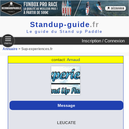
Standup-guide
.fr
Le guide du Stand up Paddle
Inscription / Connexion
menu
Annuaire
> Sup-experiences.fr
contact:
Arnaud
Message
LEUCATE