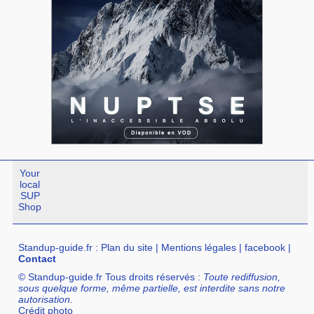
Your
local
SUP
Shop
Standup-guide.fr
:
Plan du site
|
Mentions légales
|
facebook
|
Contact
© Standup-guide.fr Tous droits réservés :
Toute rediffusion,
sous quelque forme, même partielle, est interdite sans notre
autorisation.
Crédit photo