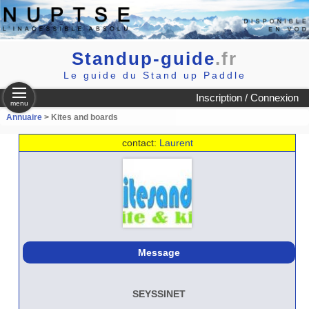
Standup-guide
.fr
Le guide du Stand up Paddle
Inscription / Connexion
menu
Annuaire
> Kites and boards
contact:
Laurent
Message
SEYSSINET