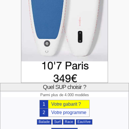
Quel SUP choisir ?
Parmi plus de 4.000 modèles
1
Votre gabarit ?
2
Votre programme
Balade
Surf
Race
EauVive