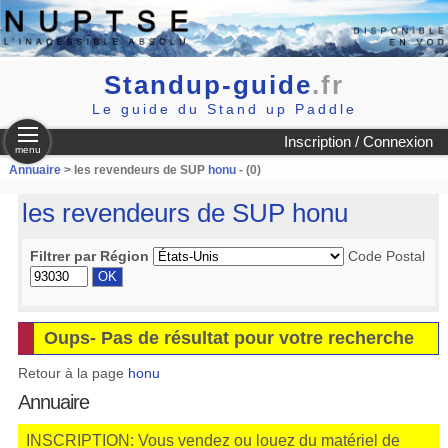
Standup-guide
.fr
Le guide du Stand up Paddle
Inscription / Connexion
menu
Annuaire
> les revendeurs de SUP
honu
- (0)
les revendeurs de SUP
honu
Filtrer par Région
Code Postal
Oups- Pas de résultat pour votre recherche
Retour à la page
honu
Annuaire
INSCRIPTION: Vous vendez ou louez du matériel de