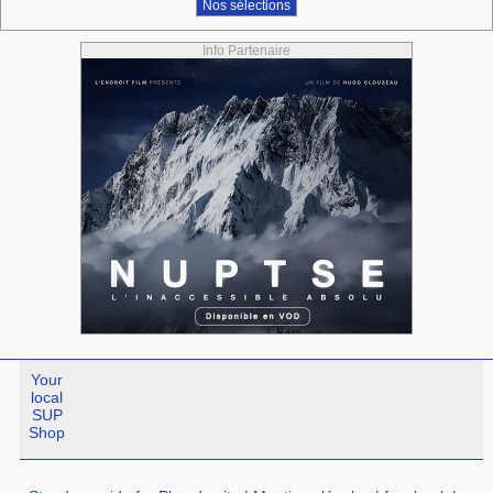
Nos sélections
Info Partenaire
Your
local
SUP
Shop