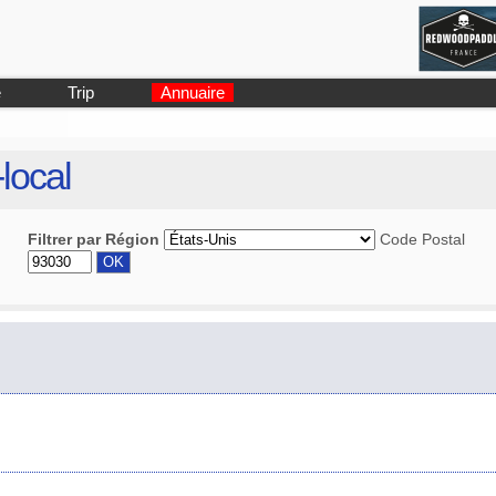
e
Trip
Annuaire
-local
Filtrer par Région
Code Postal