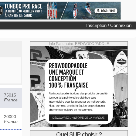
Inscription / Connexion
Info Partenaire: REDWOODPADDLE
75015
France
20000
France
Quel SUP choisir ?