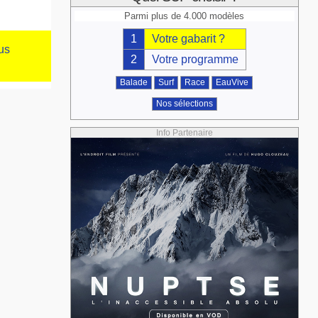
Parmi plus de 4.000 modèles
1
Votre gabarit ?
us
2
Votre programme
Balade
Surf
Race
EauVive
Nos sélections
Info Partenaire