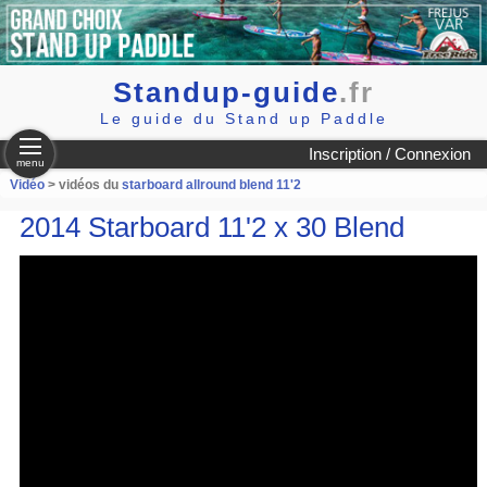
Standup-guide
.fr
Le guide du Stand up Paddle
Inscription / Connexion
menu
Vidéo
> vidéos du
starboard allround blend 11'2
2014 Starboard 11'2 x 30 Blend