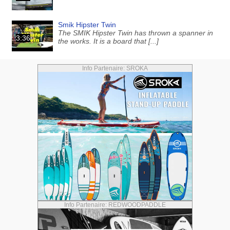
Smik Hipster Twin
The SMIK Hipster Twin has thrown a spanner in
3:36
the works. It is a board that [...]
Info Partenaire: SROKA
Info Partenaire: REDWOODPADDLE