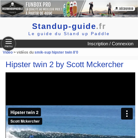
Standup-guide
.fr
Le guide du Stand up Paddle
Inscription / Connexion
menu
Vidéo
> vidéos du
smik-sup hipster twin 8'0
Hipster twin 2 by Scott Mckercher