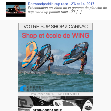
Redwoodpaddle sup race 12'6 et 14' 2017
Présentation en video de la gamme de planche de
1:43
sup stand up paddle race 12'6 [...]
VOTRE SUP SHOP à CARNAC
Info Partenaire: REDWOODPADDLE