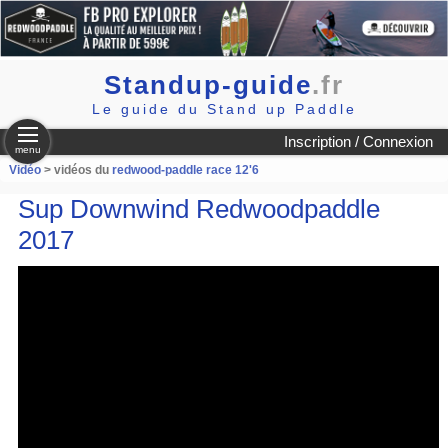
Standup-guide
.fr
Le guide du Stand up Paddle
Inscription / Connexion
menu
Vidéo
> vidéos du
redwood-paddle race 12'6
Sup Downwind Redwoodpaddle
2017