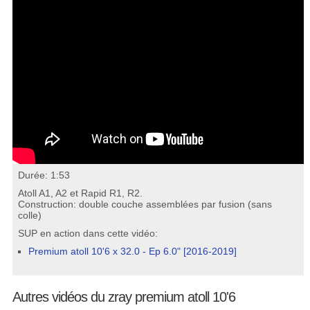
Durée: 1:53
Atoll A1, A2 et Rapid R1, R2.
Construction: double couche assemblées par fusion (sans
colle)
SUP en action dans cette vidéo:
Premium atoll 10'6 x 32.0 - Ep 6.0" [2016-2019]
Autres vidéos du zray premium atoll 10'6