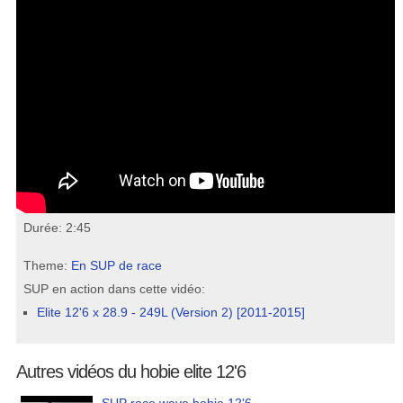
Durée: 2:45
Theme:
En SUP de race
SUP en action dans cette vidéo:
Elite 12'6 x 28.9 - 249L (Version 2) [2011-2015]
Autres vidéos du hobie elite 12'6
SUP race wave hobie 12'6