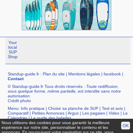
Your
local
SUP
Shop
Standup-guide.fr
:
Plan du site
|
Mentions légales
|
facebook
|
Contact
© Standup-guide.fr Tous droits réservés :
Toute rediffusion,
sous quelque forme, même partielle, est interdite sans notre
autorisation.
Crédit photo
Menu:
Info pratique
|
Choisir sa planche de SUP
|
Test et avis
|
Comparatif
|
Petites Annonces
|
Argus
|
Les pagaies
|
Video
|
Le
Calendrier
|
Le guide des balades
Nous utilisons des cookies pour vous garantir la meilleure
Annuaire :
SurfShop et Magasins pour acheter un SUP
|
Points
OK
expérience sur notre site, personnaliser le contenu et les
Location de SUP
|
Ecole de SUP
annonces. En poursuivant votre navigation sur ce site, vous