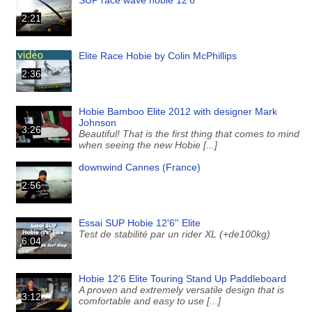
2:21
Elite Race Hobie by Colin McPhillips
2:36
Hobie Bamboo Elite 2012 with designer Mark
Johnson
3:26
Beautiful! That is the first thing that comes to mind
when seeing the new Hobie [...]
downwind Cannes (France)
2:56
Essai SUP Hobie 12'6'' Elite
Test de stabilité par un rider XL (+de100kg)
6:04
Hobie 12'6 Elite Touring Stand Up Paddleboard
A proven and extremely versatile design that is
3:12
comfortable and easy to use [...]