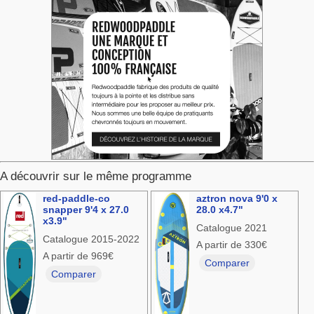
A découvrir sur le même programme
red-paddle-co
aztron nova 9'0 x
snapper 9'4 x 27.0
28.0 x4.7"
x3.9"
Catalogue 2021
Catalogue 2015-2022
A partir de 330€
A partir de 969€
Comparer
Comparer