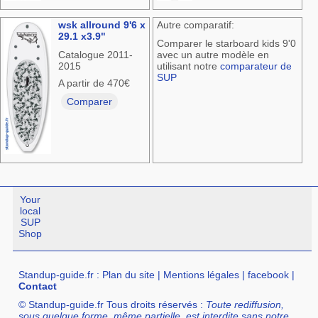
wsk allround 9'6 x
Autre comparatif:
29.1 x3.9"
Comparer le starboard kids 9'0
Catalogue 2011-
avec un autre modèle en
2015
utilisant notre
comparateur de
SUP
A partir de 470€
Comparer
Your
local
SUP
Shop
Standup-guide.fr
:
Plan du site
|
Mentions légales
|
facebook
|
Contact
© Standup-guide.fr Tous droits réservés :
Toute rediffusion,
sous quelque forme, même partielle, est interdite sans notre