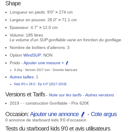
Shape
Longueur en pieds: 9'0" ≡ 274 cm
Largeur en pouces: 28.0" ≡ 71.1 cm
Epaisseur: 4.7" ≡ 12.0 cm
Volume: 185 litres
Le volume d'un SUP gonflable varie en fonction du gonflage.
Nombre de boîtiers d'ailerons: 3
Option
WindSUP
: NON
Poids -
Ajouter une mesure +
9.2kg - Version 2017 zen - Donnée fabricant
Autres tailles:
1
Kids 8'0 x 28.0 - Ep 4.0" [2017-2019]
Versions et Tarifs
-
Note sur les tarifs
-
Autres versions
2019 - - construction Gonflable - Prix 620€
Occasion:
Ajouter une annonce
-
Cote argus
0 annonce de starboard kids 9'0 d'occasion
Tests du starboard kids 9'0 et avis utilisateurs