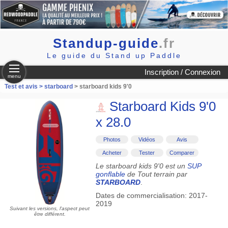
Standup-guide
.fr
Le guide du Stand up Paddle
Inscription / Connexion
menu
Test et avis >
starboard
> starboard kids 9'0
Starboard Kids 9'0
x 28.0
Photos
Vidéos
Avis
Acheter
Tester
Comparer
Le starboard kids 9'0 est un
SUP
gonflable
de Tout terrain par
STARBOARD
.
Dates de commercialisation: 2017-
2019
Suivant les versions, l'aspect peut
être différent.