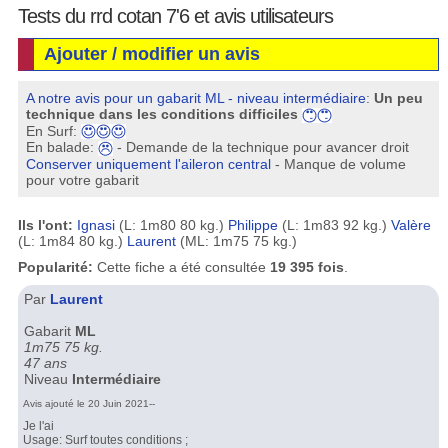
Tests du rrd cotan 7'6 et avis utilisateurs
Ajouter / modifier un avis
A notre avis pour un gabarit ML - niveau intermédiaire
:
Un peu
technique dans les conditions difficiles
En Surf:
En balade:
- Demande de la technique pour avancer droit
Conserver uniquement l'aileron central
- Manque de volume
pour votre gabarit
Ils l'ont:
Ignasi
(L: 1m80 80 kg.)
Philippe
(L: 1m83 92 kg.)
Valère
(L: 1m84 80 kg.)
Laurent
(ML: 1m75 75 kg.)
Popularité:
Cette fiche a été consultée
19 395 fois
.
Par
Laurent
Gabarit
ML
1m75 75 kg.
47 ans
Niveau
Intermédiaire
Avis ajouté le 20 Juin 2021--
Je l'ai
Usage: Surf toutes conditions ;