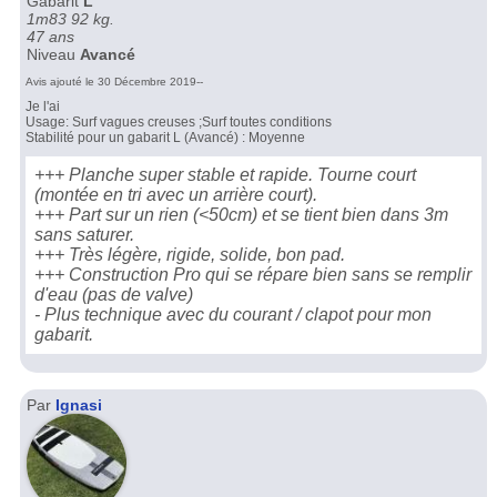
Gabarit
L
1m83 92 kg.
47 ans
Niveau
Avancé
Avis ajouté le 30 Décembre 2019--
Je l'ai
Usage: Surf vagues creuses ;Surf toutes conditions
Stabilité pour un gabarit L (Avancé) : Moyenne
+++ Planche super stable et rapide. Tourne court
(montée en tri avec un arrière court).
+++ Part sur un rien (<50cm) et se tient bien dans 3m
sans saturer.
+++ Très légère, rigide, solide, bon pad.
+++ Construction Pro qui se répare bien sans se remplir
d'eau (pas de valve)
- Plus technique avec du courant / clapot pour mon
gabarit.
Par
Ignasi