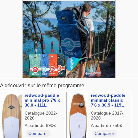
A découvrir sur le même programme
redwood-paddle
redwood-paddle
minimal pro 7'6 x
minimal classic
30.0 - 111L
7'6 x 30.5 - 115L
Catalogue 2022-
Catalogue 2017-
2026
2020
A partir de 890€
A partir de 750€
Comparer
Comparer