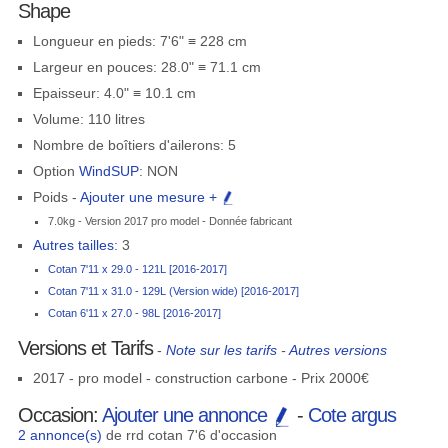
Shape
Longueur en pieds: 7'6" ≡ 228 cm
Largeur en pouces: 28.0" ≡ 71.1 cm
Epaisseur: 4.0" ≡ 10.1 cm
Volume: 110 litres
Nombre de boîtiers d'ailerons: 5
Option
WindSUP
: NON
Poids -
Ajouter une mesure +
7.0kg - Version 2017 pro model - Donnée fabricant
Autres tailles:
3
Cotan 7'11 x 29.0 - 121L [2016-2017]
Cotan 7'11 x 31.0 - 129L (Version wide) [2016-2017]
Cotan 6'11 x 27.0 - 98L [2016-2017]
Versions et Tarifs
-
Note sur les tarifs
-
Autres versions
2017 - pro model - construction carbone - Prix 2000€
Occasion:
Ajouter une annonce
-
Cote argus
2 annonce(s)
de rrd cotan 7'6 d'occasion