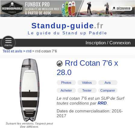
Standup-guide
.fr
Le guide du Stand up Paddle
Inscription / Connexion
menu
Test et avis >
rrd
> rrd cotan 7'6
Rrd Cotan 7'6 x
28.0
Photos
Vidéos
Avis
Acheter
Tester
Comparer
Le rrd cotan 7'6 est un SUP de Surf
toutes conditions par
RRD
.
Dates de commercialisation: 2016-
2017
Suivant les versions, l'aspect peut
être différent.