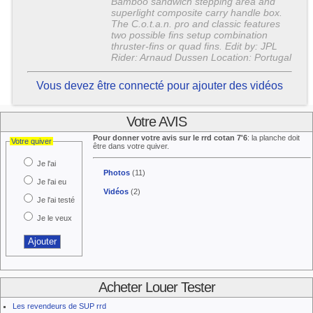
Bamboo sandwich stepping area and
superlight composite carry handle box.
The C.o.t.a.n. pro and classic features
two possible fins setup combination
thruster-fins or quad fins. Edit by: JPL
Rider: Arnaud Dussen Location: Portugal
Vous devez être connecté pour ajouter des vidéos
Votre AVIS
Pour donner votre avis sur le rrd cotan 7'6
: la planche doit
Votre quiver
être dans votre quiver.
Je l'ai
Photos
(11)
Je l'ai eu
Vidéos
(2)
Je l'ai testé
Je le veux
Acheter Louer Tester
Les revendeurs de SUP rrd