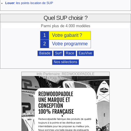
Louer
: les points location de SUP
Quel SUP choisir ?
Parmi plus de 4.000 modèles
1
Votre gabarit ?
2
Votre programme
Balade
Surf
Race
EauVive
Nos sélections
Info Partenaire: REDWOODPADDLE