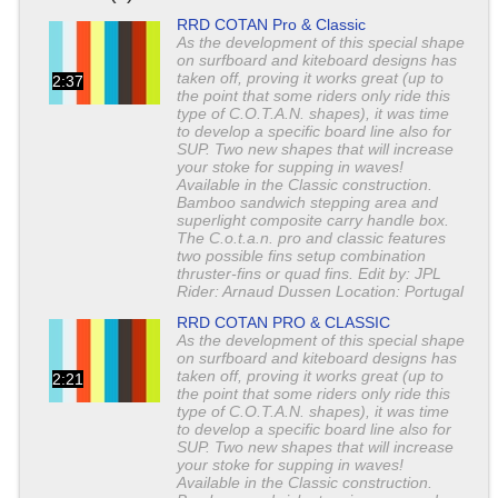
RRD COTAN Pro & Classic
As the development of this special shape
on surfboard and kiteboard designs has
taken off, proving it works great (up to
2:37
the point that some riders only ride this
type of C.O.T.A.N. shapes), it was time
to develop a specific board line also for
SUP. Two new shapes that will increase
your stoke for supping in waves!
Available in the Classic construction.
Bamboo sandwich stepping area and
superlight composite carry handle box.
The C.o.t.a.n. pro and classic features
two possible fins setup combination
thruster-fins or quad fins. Edit by: JPL
Rider: Arnaud Dussen Location: Portugal
RRD COTAN PRO & CLASSIC
As the development of this special shape
on surfboard and kiteboard designs has
taken off, proving it works great (up to
2:21
the point that some riders only ride this
type of C.O.T.A.N. shapes), it was time
to develop a specific board line also for
SUP. Two new shapes that will increase
your stoke for supping in waves!
Available in the Classic construction.