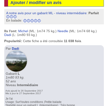
Ajouter / modifier un avis
A notre avis pour un gabarit ML - niveau intermédiaire
:
Parfait
En balade:
Ils l'ont:
Michel
(ML: 1m74 75 kg.)
Needle
(ML: 1m74 68 kg.)
Dadi
(L: 1m80 93 kg.)
Popularité:
Cette fiche a été consultée
11 038 fois
.
Par
Dadi
Gabarit
L
1m80 93 kg.
52 ans
Niveau
Intermédiaire
Avis ajouté le 26 Septembre 2017
Mis à jour le 27 Septembre 2017
Je l'ai
Usage: Surf toutes conditions ;Petite balade
Stabilité pour un gabarit L (Intermédiaire) : Très bonne