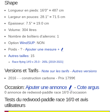
Shape
Longueur en pieds: 16'0" ≡ 487 cm
Largeur en pouces: 28.1" ≡ 71.5 cm
Epaisseur: 7.5" ≡ 19.0 cm
Volume: 304 litres
Nombre de boîtiers d'ailerons: 1
Option
WindSUP
: NON
Poids - ? -
Ajouter une mesure +
Autres tailles:
15
Race flying 14'0 x 25.0 - 265L [2019-2021]
Versions et Tarifs
-
Note sur les tarifs
-
Autres versions
2016 - - construction carbone - Prix 1799€
Occasion:
Ajouter une annonce
-
Cote argus
0 annonce de redwood-paddle race 16'0 d'occasion
Tests du redwood-paddle race 16'0 et avis
utilisateurs