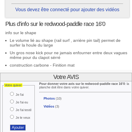
Vous devez être connecté pour ajouter des vidéos
Plus d'info sur le redwood-paddle race 16'0
info sur le shape
Le volume lié au shape (rail surf , arrière pin tail) permet de
surfer la houle du large
Un gros nose kick pour ne jamais enfourner entre deux vagues
même pour du clapot sérré
construction carbone - Finition mat
Votre AVIS
Pour donner votre avis sur le redwood-paddle race 16'0
: la
Votre quiver
planche doit être dans votre quiver.
Je l'ai
Photos
(10)
Je l'ai eu
Vidéos
(3)
Je l'ai testé
Je le veux