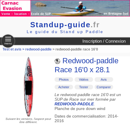
Standup-guide
.fr
Le guide du Stand up Paddle
Inscription / Connexion
menu
Test et avis >
redwood-paddle
> redwood-paddle race 16'0
Redwood-paddle
Race 16'0 x 28.1
Photos
Vidéos
Avis
Acheter
Tester
Comparer
Le redwood-paddle race 16'0 est un
SUP de Race sur mer formée par
REDWOOD-PADDLE
.
Planche de pure down wind
Dates de commercialisation: 2014-
Suivant les versions, l'aspect peut
2016
être différent.