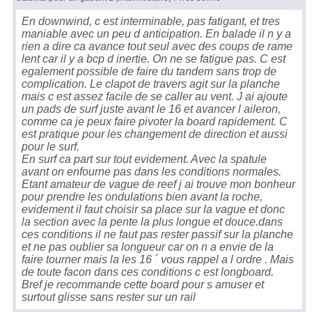
En downwind, c est interminable, pas fatigant, et tres
maniable avec un peu d anticipation. En balade il n y a
rien a dire ca avance tout seul avec des coups de rame
lent car il y a bcp d inertie. On ne se fatigue pas. C est
egalement possible de faire du tandem sans trop de
complication. Le clapot de travers agit sur la planche
mais c est assez facile de se caller au vent. J ai ajoute
un pads de surf juste avant le 16 et avancer l aileron,
comme ca je peux faire pivoter la board rapidement. C
est pratique pour les changement de direction et aussi
pour le surf.
En surf ca part sur tout evidement. Avec la spatule
avant on enfourne pas dans les conditions normales.
Etant amateur de vague de reef j ai trouve mon bonheur
pour prendre les ondulations bien avant la roche,
evidement il faut choisir sa place sur la vague et donc
la section avec la pente la plus longue et douce.dans
ces conditions il ne faut pas rester passif sur la planche
et ne pas oublier sa longueur car on n a envie de la
faire tourner mais la les 16 ´ vous rappel a l ordre . Mais
de toute facon dans ces conditions c est longboard.
Bref je recommande cette board pour s amuser et
surtout glisse sans rester sur un rail