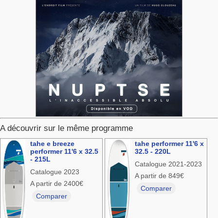
A découvrir sur le même programme
tahe e breeze
tahe performer 11'6 x
performer 11'6 x 32.5
32.5 - 220L
- 215L
Catalogue 2021-2023
Catalogue 2023
A partir de 849€
A partir de 2400€
Comparer
Comparer