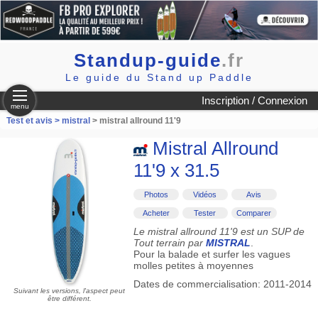
Standup-guide
.fr
Le guide du Stand up Paddle
Inscription / Connexion
menu
Test et avis >
mistral
> mistral allround 11'9
Mistral Allround
11'9 x 31.5
Photos
Vidéos
Avis
Acheter
Tester
Comparer
Le mistral allround 11'9 est un SUP de
Tout terrain par
MISTRAL
.
Pour la balade et surfer les vagues
molles petites à moyennes
Dates de commercialisation: 2011-2014
Suivant les versions, l'aspect peut
être différent.