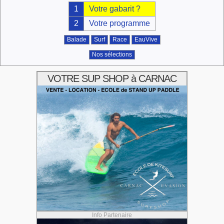
1
Votre gabarit ?
2
Votre programme
Balade
Surf
Race
EauVive
Nos sélections
VOTRE SUP SHOP à CARNAC
Info Partenaire