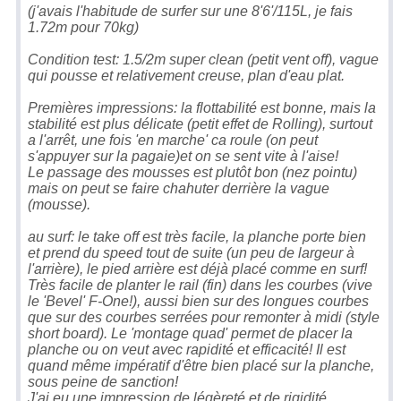
(j'avais l'habitude de surfer sur une 8'6'/115L, je fais
1.72m pour 70kg)
Condition test: 1.5/2m super clean (petit vent off), vague
qui pousse et relativement creuse, plan d'eau plat.
Premières impressions: la flottabilité est bonne, mais la
stabilité est plus délicate (petit effet de Rolling), surtout
a l'arrêt, une fois 'en marche' ca roule (on peut
s'appuyer sur la pagaie)et on se sent vite à l'aise!
Le passage des mousses est plutôt bon (nez pointu)
mais on peut se faire chahuter derrière la vague
(mousse).
au surf: le take off est très facile, la planche porte bien
et prend du speed tout de suite (un peu de largeur à
l'arrière), le pied arrière est déjà placé comme en surf!
Très facile de planter le rail (fin) dans les courbes (vive
le 'Bevel' F-One!), aussi bien sur des longues courbes
que sur des courbes serrées pour remonter à midi (style
short board). Le 'montage quad' permet de placer la
planche ou on veut avec rapidité et efficacité! Il est
quand même impératif d'être bien placé sur la planche,
sous peine de sanction!
J'ai eu une impression de légèreté et de rigidité