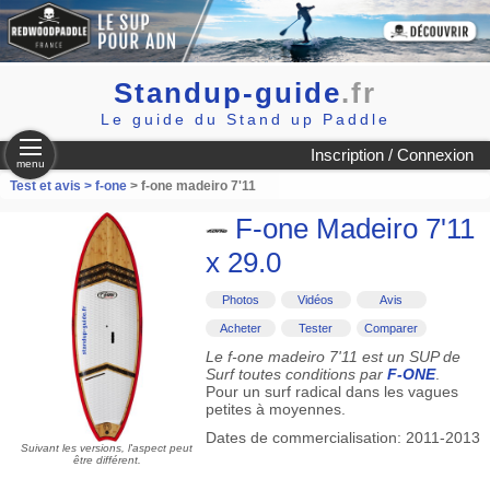
Standup-guide
.fr
Le guide du Stand up Paddle
Inscription / Connexion
menu
Test et avis >
f-one
> f-one madeiro 7'11
F-one Madeiro 7'11
x 29.0
Photos
Vidéos
Avis
Acheter
Tester
Comparer
Le f-one madeiro 7'11 est un SUP de
Surf toutes conditions par
F-ONE
.
Pour un surf radical dans les vagues
petites à moyennes.
Dates de commercialisation: 2011-2013
Suivant les versions, l'aspect peut
être différent.