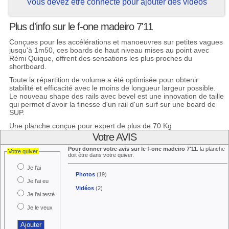
Vous devez être connecté pour ajouter des vidéos
Plus d'info sur le f-one madeiro 7'11
Conçues pour les accélérations et manoeuvres sur petites vagues
jusqu'à 1m50, ces boards de haut niveau mises au point avec
Rémi Quique, offrent des sensations les plus proches du
shortboard.
Toute la répartition de volume a été optimisée pour obtenir
stabilité et efficacité avec le moins de longueur largeur possible.
Le nouveau shape des rails avec bevel est une innovation de taille
qui permet d'avoir la finesse d'un rail d'un surf sur une board de
SUP.
Une planche conçue pour expert de plus de 70 Kg
Votre AVIS
Pour donner votre avis sur le f-one madeiro 7'11
: la planche
Votre quiver
doit être dans votre quiver.
Je l'ai
Photos
(19)
Je l'ai eu
Vidéos
(2)
Je l'ai testé
Je le veux