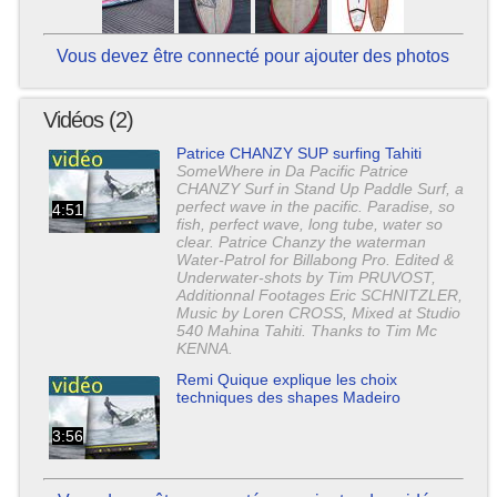
Vous devez être connecté pour ajouter des photos
Vidéos (2)
Patrice CHANZY SUP surfing Tahiti
SomeWhere in Da Pacific Patrice
CHANZY Surf in Stand Up Paddle Surf, a
perfect wave in the pacific. Paradise, so
4:51
fish, perfect wave, long tube, water so
clear. Patrice Chanzy the waterman
Water-Patrol for Billabong Pro. Edited &
Underwater-shots by Tim PRUVOST,
Additionnal Footages Eric SCHNITZLER,
Music by Loren CROSS, Mixed at Studio
540 Mahina Tahiti. Thanks to Tim Mc
KENNA.
Remi Quique explique les choix
techniques des shapes Madeiro
3:56