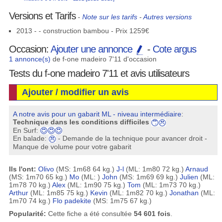
Versions et Tarifs
-
Note sur les tarifs
-
Autres versions
2013 - - construction bambou - Prix 1259€
Occasion:
Ajouter une annonce
-
Cote argus
1 annonce(s)
de f-one madeiro 7'11 d'occasion
Tests du f-one madeiro 7'11 et avis utilisateurs
Ajouter / modifier un avis
A notre avis pour un gabarit ML - niveau intermédiaire
:
Technique dans les conditions difficiles
En Surf:
En balade:
- Demande de la technique pour avancer droit -
Manque de volume pour votre gabarit
Ils l'ont:
Olivo
(MS: 1m68 64 kg.)
J-l
(ML: 1m80 72 kg.)
Arnaud
(MS: 1m70 65 kg.)
Mo
(ML: )
John
(MS: 1m69 69 kg.)
Julien
(ML:
1m78 70 kg.)
Alex
(ML: 1m90 75 kg.)
Tom
(ML: 1m73 70 kg.)
Arthur
(ML: 1m85 75 kg.)
Kevin
(ML: 1m82 70 kg.)
Jonathan
(ML:
1m70 74 kg.)
Flo padekite
(MS: 1m75 67 kg.)
Popularité:
Cette fiche a été consultée
54 601 fois
.