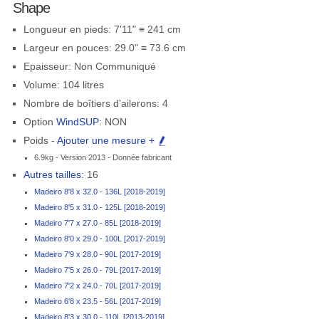
Shape
Longueur en pieds: 7'11" ≡ 241 cm
Largeur en pouces: 29.0" ≡ 73.6 cm
Epaisseur: Non Communiqué
Volume: 104 litres
Nombre de boîtiers d'ailerons: 4
Option
WindSUP
: NON
Poids -
Ajouter une mesure +
6.9kg - Version 2013 - Donnée fabricant
Autres tailles:
16
Madeiro 8'8 x 32.0 - 136L [2018-2019]
Madeiro 8'5 x 31.0 - 125L [2018-2019]
Madeiro 7'7 x 27.0 - 85L [2018-2019]
Madeiro 8'0 x 29.0 - 100L [2017-2019]
Madeiro 7'9 x 28.0 - 90L [2017-2019]
Madeiro 7'5 x 26.0 - 79L [2017-2019]
Madeiro 7'2 x 24.0 - 70L [2017-2019]
Madeiro 6'8 x 23.5 - 56L [2017-2019]
Madeiro 8'3 x 30.0 - 110L [2013-2019]