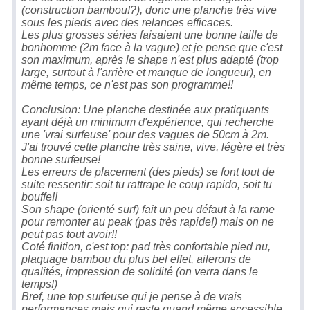
(construction bambou!?), donc une planche très vive
sous les pieds avec des relances efficaces.
Les plus grosses séries faisaient une bonne taille de
bonhomme (2m face à la vague) et je pense que c'est
son maximum, après le shape n'est plus adapté (trop
large, surtout à l'arrière et manque de longueur), en
même temps, ce n'est pas son programme!!
Conclusion: Une planche destinée aux pratiquants
ayant déjà un minimum d'expérience, qui recherche
une 'vrai surfeuse' pour des vagues de 50cm à 2m.
J'ai trouvé cette planche très saine, vive, légère et très
bonne surfeuse!
Les erreurs de placement (des pieds) se font tout de
suite ressentir: soit tu rattrape le coup rapido, soit tu
bouffe!!
Son shape (orienté surf) fait un peu défaut à la rame
pour remonter au peak (pas très rapide!) mais on ne
peut pas tout avoir!!
Coté finition, c'est top: pad très confortable pied nu,
plaquage bambou du plus bel effet, ailerons de
qualités, impression de solidité (on verra dans le
temps!)
Bref, une top surfeuse qui je pense à de vrais
performances mais qui reste quand même accessible