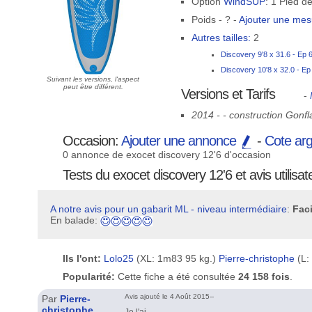
Option
WindSUP
: 1 Pied d
Poids - ? -
Ajouter une me
Autres tailles:
2
Discovery 9'8 x 31.6 - Ep 
Discovery 10'8 x 32.0 - Ep
Suivant les versions, l'aspect
peut être différent.
Versions et Tarifs
-
2014 - - construction Gonfla
Occasion:
Ajouter une annonce
-
Cote ar
0 annonce de exocet discovery 12'6 d'occasion
Tests du exocet discovery 12'6 et avis utilisat
A notre avis pour un gabarit ML - niveau intermédiaire
:
Faci
En balade:
Ils l'ont:
Lolo25
(XL: 1m83 95 kg.)
Pierre-christophe
(L:
Popularité:
Cette fiche a été consultée
24 158 fois
.
Avis ajouté le 4 Août 2015--
Par
Pierre-
christophe