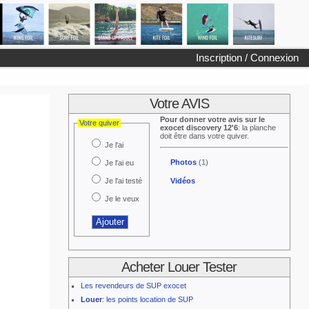
Inscription / Connexion
Votre AVIS
Pour donner votre avis sur le
Votre quiver
exocet discovery 12'6
: la planche
doit être dans votre quiver.
Je l'ai
Photos
(1)
Je l'ai eu
Je l'ai testé
Vidéos
Je le veux
Acheter Louer Tester
Les revendeurs de SUP exocet
Louer
: les points location de SUP