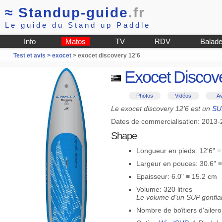
≈
Standup-guide
.fr
Le guide du Stand up Paddle
Info
Matos
TV
RDV
Balad
Test et avis >
exocet
> exocet discovery 12'6
Exocet Discove
Photos
Vidéos
Av
Le exocet discovery 12'6 est un
SU
Dates de commercialisation: 2013
Shape
Longueur en pieds: 12'6" 
Largeur en pouces: 30.6" 
Epaisseur: 6.0" ≡ 15.2 cm
Volume: 320 litres
Le volume d'un SUP gonflab
Nombre de boîtiers d'ailero