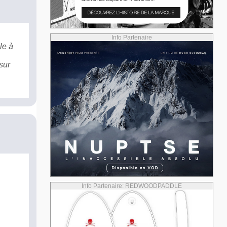
Info Partenaire
le à
sur
Info Partenaire: REDWOODPADDLE