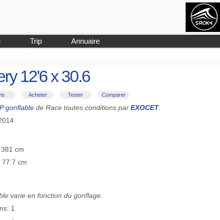
e
Trip
Annuaire
ry 12'6 x 30.6
is
Acheter
Tester
Comparer
P gonflable
de Race toutes conditions par
EXOCET
.
-2014
≡ 381 cm
≡ 77.7 cm
le varie en fonction du gonflage.
ns: 1