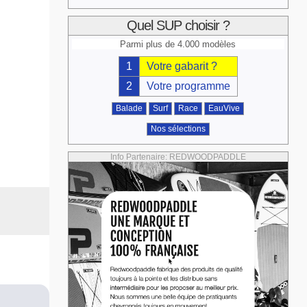
Quel SUP choisir ?
Parmi plus de 4.000 modèles
1
Votre gabarit ?
2
Votre programme
Balade
Surf
Race
EauVive
Nos sélections
Info Partenaire: REDWOODPADDLE