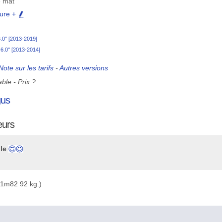
e mat
sure +
6.0" [2013-2019]
 6.0" [2013-2014]
Note sur les tarifs
-
Autres versions
ble - Prix ?
gus
eurs
le
 1m82 92 kg.)