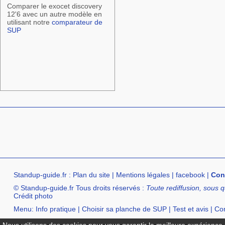
Comparer le exocet discovery
12'6 avec un autre modèle en
utilisant notre
comparateur de
SUP
Standup-guide.fr
:
Plan du site
|
Mentions légales
|
facebook
|
Con
© Standup-guide.fr Tous droits réservés :
Toute rediffusion, sous q
Crédit photo
Menu:
Info pratique
|
Choisir sa planche de SUP
|
Test et avis
|
Com
Annuaire :
SurfShop et Magasins pour acheter un SUP
|
Points Lo