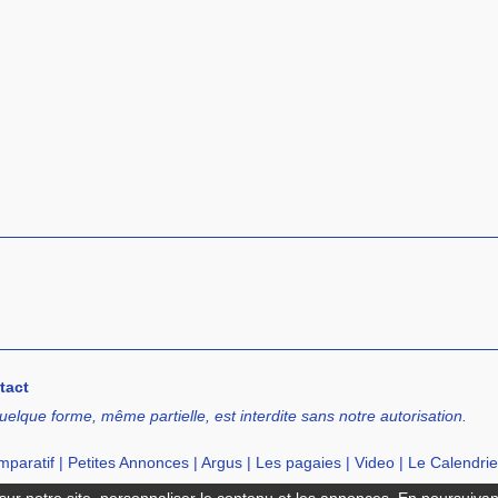
tact
uelque forme, même partielle, est interdite sans notre autorisation.
paratif
|
Petites Annonces
|
Argus
|
Les pagaies
|
Video
|
Le Calendrie
cation de SUP
|
Ecole de SUP